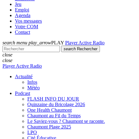
Jeu
Emploi
Agenda
Vos messages
Votre COM
Contact
search
menu
play_arrow
PLAY
Player Active Radio
search
Rechercher
close
close
Player Active Radio
Actualité
Infos
Météo
Podcast
FLASH INFO DU JOUR
Quinzaine du Bricolage 2026
One Health Chaumont
Chaumont au Fil du Temps
Le Saviez-vous ? Chaumont se raconte.
Chaumont Plage 2025
LPO
Cité Éducative