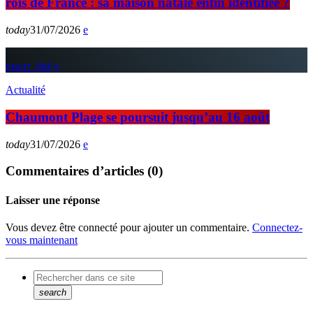
rois de France : sa maison natale enfin identifiée ?
today
31/07/2026
insert_link
Actualité
Chaumont Plage se poursuit jusqu’au 16 août
today
31/07/2026
Commentaires d’articles (0)
Laisser une réponse
Vous devez être connecté pour ajouter un commentaire.
Connectez-
vous maintenant
search