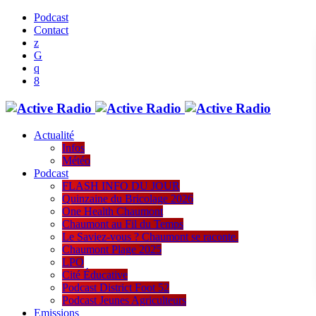
Podcast
Contact
Actualité
Infos
Météo
Podcast
FLASH INFO DU JOUR
Quinzaine du Bricolage 2026
One Health Chaumont
Chaumont au Fil du Temps
Le Saviez-vous ? Chaumont se raconte.
Chaumont Plage 2025
LPO
Cité Éducative
Podcast District Foot 52
Podcast Jeunes Agriculteurs
Emissions