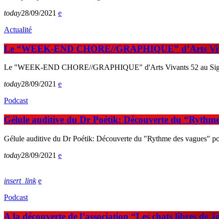
today
28/09/2021
Actualité
Le “WEEK-END CHORE//GRAPHIQUE” d’Arts Vivan
Le "WEEK-END CHORE//GRAPHIQUE" d'Arts Vivants 52 au Sig
today
28/09/2021
Podcast
Gélule auditive du Dr Poétik: Découverte du “Rythme
Gélule auditive du Dr Poétik: Découverte du "Rythme des vagues" po
today
28/09/2021
insert_link
Podcast
A la découverte de l’association “Les chats libres de Jo