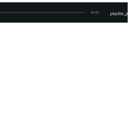
00:00
playlist_pl