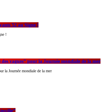
ts 52 au Signe !
ne !
 des vagues” pour la Journée mondiale de la mer
ur la Journée mondiale de la mer
inville”