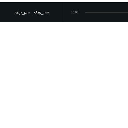
skip_previous
skip_next
00:00