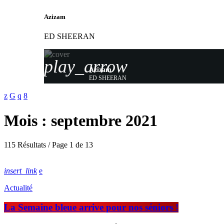
Azizam
ED SHEERAN
play_arrow
Azizam
ED SHEERAN
Mois : septembre 2021
115 Résultats / Page 1 de 13
insert_link
Actualité
La Semaine bleue arrive pour nos séniors !