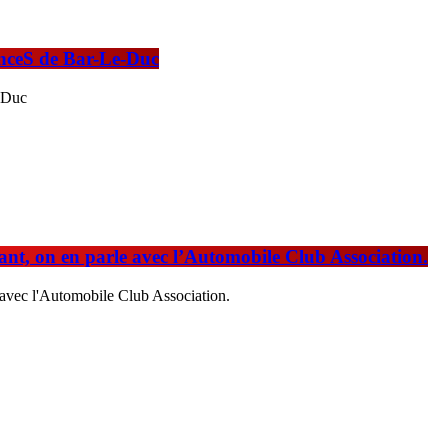
anceS de Bar-Le-Duc
e-Duc
rant, on en parle avec l’Automobile Club Association.
e avec l'Automobile Club Association.