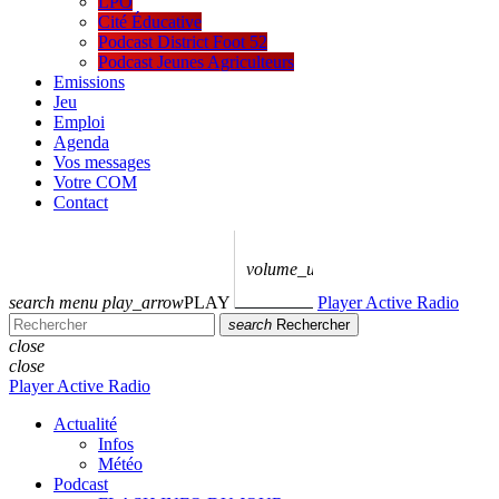
LPO
Cité Éducative
Podcast District Foot 52
Podcast Jeunes Agriculteurs
Emissions
Jeu
Emploi
Agenda
Vos messages
Votre COM
Contact
volume_up
search
menu
play_arrow
PLAY
Player Active Radio
search
Rechercher
close
close
Player Active Radio
Actualité
Infos
Météo
Podcast