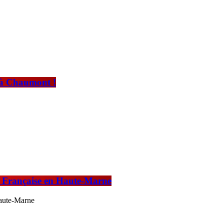
e à Chaumont !
s Française en Haute-Marne
Haute-Marne