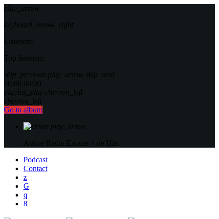
play_arrow
keyboard_arrow_right
Listeners:
Top listeners:
skip_previous
play_arrow
skip_next
00:00
00:00
playlist_play
chevron_left
chevron_left
Go to album
play_arrow
Active Radio
Encore + de Hits
Podcast
Contact