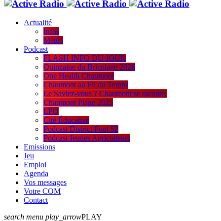
Actualité
Infos
Météo
Podcast
FLASH INFO DU JOUR
Quinzaine du Bricolage 2026
One Health Chaumont
Chaumont au Fil du Temps
Le Saviez-vous ? Chaumont se raconte.
Chaumont Plage 2025
LPO
Cité Éducative
Podcast District Foot 52
Podcast Jeunes Agriculteurs
Emissions
Jeu
Emploi
Agenda
Vos messages
Votre COM
Contact
search
menu
play_arrow
PLAY