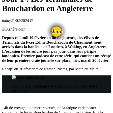
Bouchardon en Angleterre
today
21/02/2024
5
email
share
Depuis ce lundi 19 février en fin de journée, des élèves de
Terminale du lycée Edmé Bouchardon de Chaumont, sont
arrivés dans la banlieue de Londres, à Woking, en Angleterre.
L’occasion de les suivre jour par jour, dans leur périple
londonien. Premier podcast de cette série, qui contient un récap’
de leur première vraie journée sur place, hier, mardi 20 février.
Récap’ du 20 février avec Nathan Pilares, par Mathieu Maire :
play_arrow
Jour 1 : Les Terminales de Bouchardon en Angleterre
chaumont
14h de voyage, une mer traversée, de la fatigue et de beaux
souvenirs : le lycée Bouchardon de Chaumont est arrivé dans la