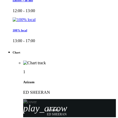
Encore + de hits
12:00 - 13:00
100% local
13:00 - 17:00
Chart
1
Azizam
ED SHEERAN
play_arrow
Azizam
ED SHEERAN