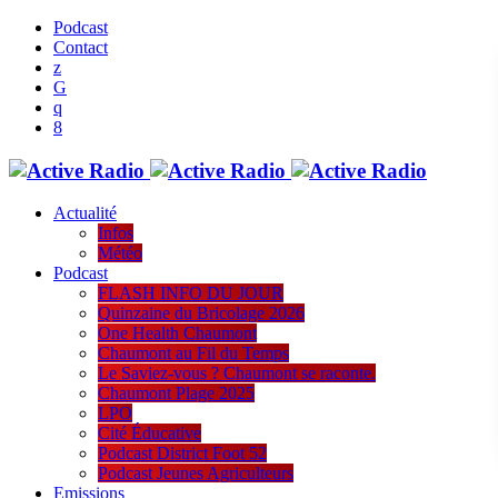
Podcast
Contact
Actualité
Infos
Météo
Podcast
FLASH INFO DU JOUR
Quinzaine du Bricolage 2026
One Health Chaumont
Chaumont au Fil du Temps
Le Saviez-vous ? Chaumont se raconte.
Chaumont Plage 2025
LPO
Cité Éducative
Podcast District Foot 52
Podcast Jeunes Agriculteurs
Emissions