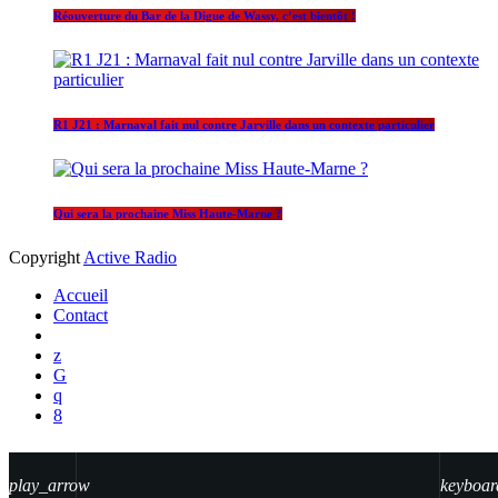
Réouverture du Bar de la Digue de Wassy, c’est bientôt !
R1 J21 : Marnaval fait nul contre Jarville dans un contexte particulier
Qui sera la prochaine Miss Haute-Marne ?
Copyright
Active Radio
Accueil
Contact
play_arrow
keyboar