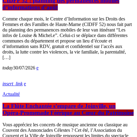
CIDFF 52 : planning des permanences mobiles
d’informations d’août
Comme chaque mois, le Centre d’Information sur les Droits des
Femmes et des Familles de Haute-Marne (CIDFF 52) nous fait part
du planning des permanences mobiles de leur van itinérant “Les
infos de Louise & Michel.e”. Celui-ci se déplace dans différentes
communes du département et propose un lieu d’écoute et
d’information sans RDV, gratuit et confidentiel sur l’accès aux
droits, la lutte contre les violences, la vie familiale, la parentalité,
[…]
today
30/07/2026
insert_link
Actualité
La Flûte Enchantée s’empare de Joinville, un
Opéra-Promenade Féérique au Cœur du Patrimoine
Vous appréciez les concerts de musique ancienne ou classique au
Couvent des Annonciades Célestes ? Cet été, l’Association du
Couvent et la Ville de Joinville repoussent les limites du spectacle