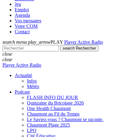
Jeu
Emploi
Agenda
Vos messages
Votre COM
Contact
search
menu
play_arrow
PLAY
Player Active Radio
search
Rechercher
close
close
Player Active Radio
Actualité
Infos
Météo
Podcast
FLASH INFO DU JOUR
Quinzaine du Bricolage 2026
One Health Chaumont
Chaumont au Fil du Temps
Le Saviez-vous ? Chaumont se raconte.
Chaumont Plage 2025
LPO
Cité Éducative