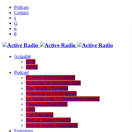
Podcast
Contact
Actualité
Infos
Météo
Podcast
FLASH INFO DU JOUR
Quinzaine du Bricolage 2026
One Health Chaumont
Chaumont au Fil du Temps
Le Saviez-vous ? Chaumont se raconte.
Chaumont Plage 2025
LPO
Cité Éducative
Podcast District Foot 52
Podcast Jeunes Agriculteurs
Emissions