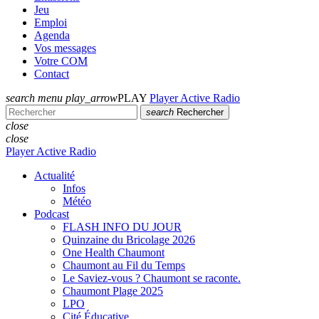
Jeu
Emploi
Agenda
Vos messages
Votre COM
Contact
search
menu
play_arrow
PLAY
Player Active Radio
search
Rechercher
close
close
Player Active Radio
Actualité
Infos
Météo
Podcast
FLASH INFO DU JOUR
Quinzaine du Bricolage 2026
One Health Chaumont
Chaumont au Fil du Temps
Le Saviez-vous ? Chaumont se raconte.
Chaumont Plage 2025
LPO
Cité Éducative