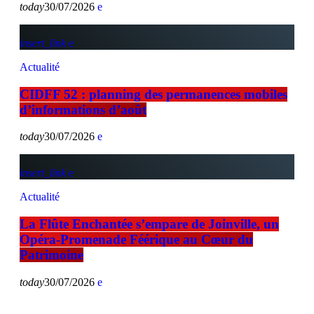
today
30/07/2026
insert_link
Actualité
CIDFF 52 : planning des permanences mobiles
d’informations d’août
today
30/07/2026
insert_link
Actualité
La Flûte Enchantée s’empare de Joinville, un
Opéra-Promenade Féérique au Cœur du
Patrimoine
today
30/07/2026