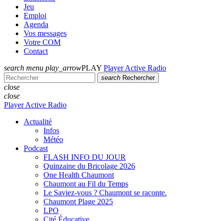
Jeu
Emploi
Agenda
Vos messages
Votre COM
Contact
search
menu
play_arrow
PLAY
Player Active Radio
search
Rechercher
close
close
Player Active Radio
Actualité
Infos
Météo
Podcast
FLASH INFO DU JOUR
Quinzaine du Bricolage 2026
One Health Chaumont
Chaumont au Fil du Temps
Le Saviez-vous ? Chaumont se raconte.
Chaumont Plage 2025
LPO
Cité Éducative