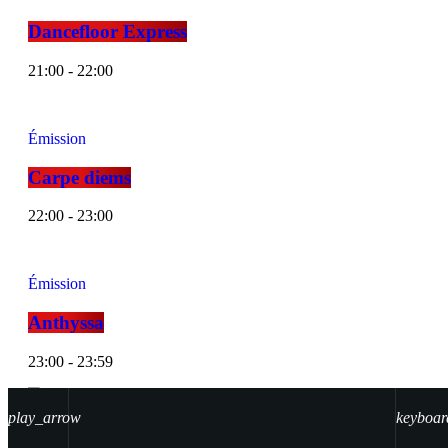
Dancefloor Express
21:00 - 22:00
Émission
Carpe diems
22:00 - 23:00
Émission
Anthyssa
23:00 - 23:59
play_arrow
keyboar
En direct