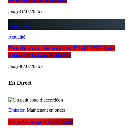
today
31/07/2026
insert_link
Actualité
Don du sang : les collectes d’août 2026 dans
l’Aube et la Haute-Marne
today
30/07/2026
En Direct
Émission
Maintenant en ondes
Un petit coup d’accordéon