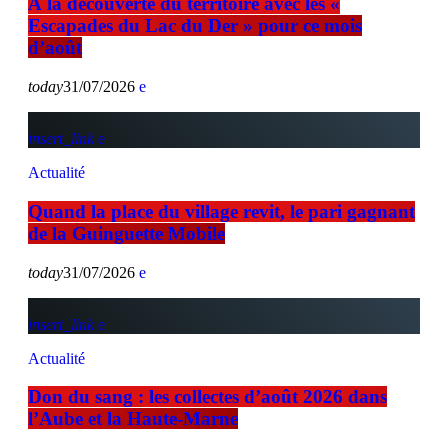
À la découverte du territoire avec les «
Escapades du Lac du Der » pour ce mois
d’août
today
31/07/2026
insert_link
Actualité
Quand la place du village revit, le pari gagnant
de la Guinguette Mobile
today
31/07/2026
insert_link
Actualité
Don du sang : les collectes d’août 2026 dans
l’Aube et la Haute-Marne