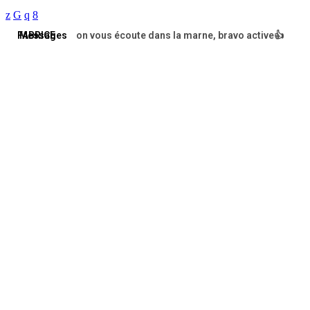
FABRICE
Messages
on vous écoute dans la marne, bravo active👍