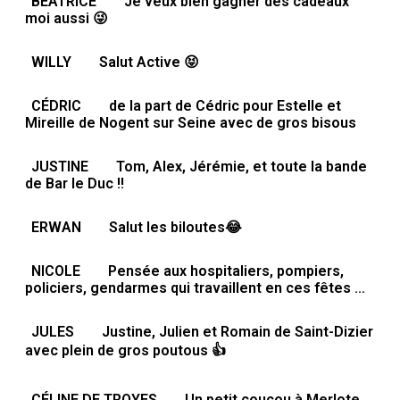
BÉATRICE
Je veux bien gagner des cadeaux
moi aussi 😜
WILLY
Salut Active 😝
CÉDRIC
de la part de Cédric pour Estelle et
Mireille de Nogent sur Seine avec de gros bisous
JUSTINE
Tom, Alex, Jérémie, et toute la bande
de Bar le Duc !!
ERWAN
Salut les biloutes😂
NICOLE
Pensée aux hospitaliers, pompiers,
policiers, gendarmes qui travaillent en ces fêtes ...
JULES
Justine, Julien et Romain de Saint-Dizier
avec plein de gros poutous 👍
CÉLINE DE TROYES
Un petit coucou à Merlote