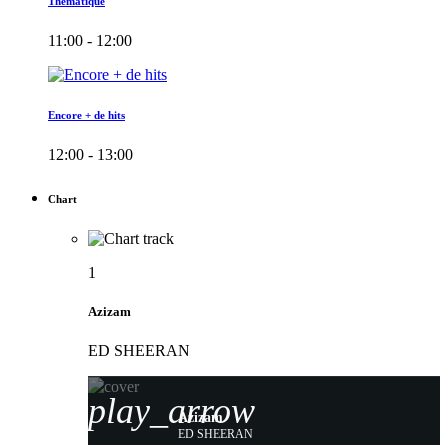
Thématique
11:00 - 12:00
Encore + de hits
12:00 - 13:00
Chart
1
Azizam
ED SHEERAN
play_arrow
Azizam
ED SHEERAN