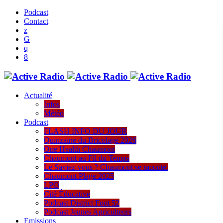
Podcast
Contact
Actualité
Infos
Météo
Podcast
FLASH INFO DU JOUR
Quinzaine du Bricolage 2026
One Health Chaumont
Chaumont au Fil du Temps
Le Saviez-vous ? Chaumont se raconte.
Chaumont Plage 2025
LPO
Cité Éducative
Podcast District Foot 52
Podcast Jeunes Agriculteurs
Emissions