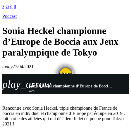
Podcast
Sonia Heckel championne
d’Europe de Boccia aux Jeux
paralympique de Tokyo
today
27/04/2021
email
share
play_arrow
Sonia Heckel championne d’Europe de Boccia aux Jeux paralympique de Tokyo
web
Rencontre avec Sonia Heckel, triple championne de France de
boccia en individuel et championne d’Europe par équipe en 2019 ,
fait partie des athlètes qui ont déjà leur billet en poche pour Tokyo
2021 !