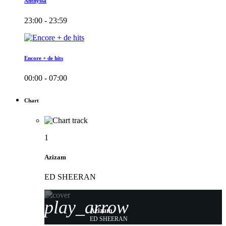
Anthyssa
23:00 - 23:59
Encore + de hits
00:00 - 07:00
Chart
1
Azizam
ED SHEERAN
play_arrow
Azizam
ED SHEERAN