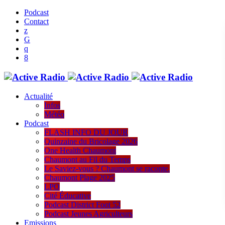
Podcast
Contact
Actualité
Infos
Météo
Podcast
FLASH INFO DU JOUR
Quinzaine du Bricolage 2026
One Health Chaumont
Chaumont au Fil du Temps
Le Saviez-vous ? Chaumont se raconte.
Chaumont Plage 2025
LPO
Cité Éducative
Podcast District Foot 52
Podcast Jeunes Agriculteurs
Emissions