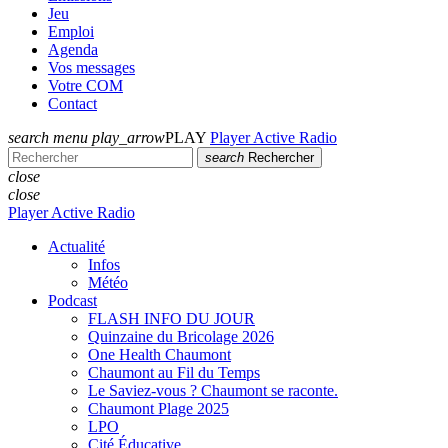
Jeu
Emploi
Agenda
Vos messages
Votre COM
Contact
search
menu
play_arrow
PLAY
Player Active Radio
search
Rechercher
close
close
Player Active Radio
Actualité
Infos
Météo
Podcast
FLASH INFO DU JOUR
Quinzaine du Bricolage 2026
One Health Chaumont
Chaumont au Fil du Temps
Le Saviez-vous ? Chaumont se raconte.
Chaumont Plage 2025
LPO
Cité Éducative