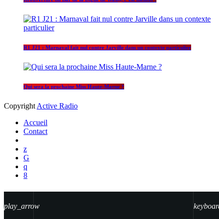
R1 J21 : Marnaval fait nul contre Jarville dans un contexte particulier
Qui sera la prochaine Miss Haute-Marne ?
Copyright
Active Radio
Accueil
Contact
play_arrow
keyboar