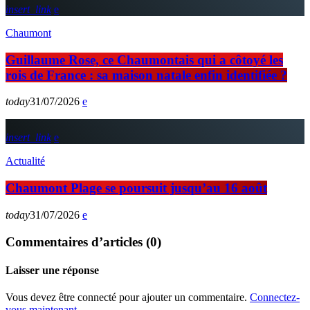
insert_link
Chaumont
Guillaume Rose, ce Chaumontais qui a côtoyé les
rois de France : sa maison natale enfin identifiée ?
today
31/07/2026
insert_link
Actualité
Chaumont Plage se poursuit jusqu’au 16 août
today
31/07/2026
Commentaires d’articles (0)
Laisser une réponse
Vous devez être connecté pour ajouter un commentaire.
Connectez-
vous maintenant