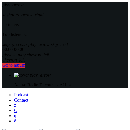
play_arrow
keyboard_arrow_right
Listeners:
Top listeners:
skip_previous
play_arrow
skip_next
00:00
00:00
playlist_play
chevron_left
chevron_left
Go to album
play_arrow
Active Radio
Encore + de Hits
Podcast
Contact