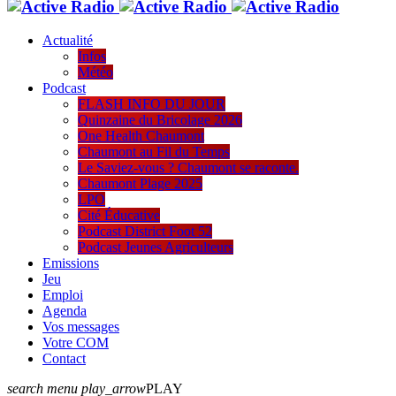
Actualité
Infos
Météo
Podcast
FLASH INFO DU JOUR
Quinzaine du Bricolage 2026
One Health Chaumont
Chaumont au Fil du Temps
Le Saviez-vous ? Chaumont se raconte.
Chaumont Plage 2025
LPO
Cité Éducative
Podcast District Foot 52
Podcast Jeunes Agriculteurs
Emissions
Jeu
Emploi
Agenda
Vos messages
Votre COM
Contact
search
menu
play_arrow
PLAY