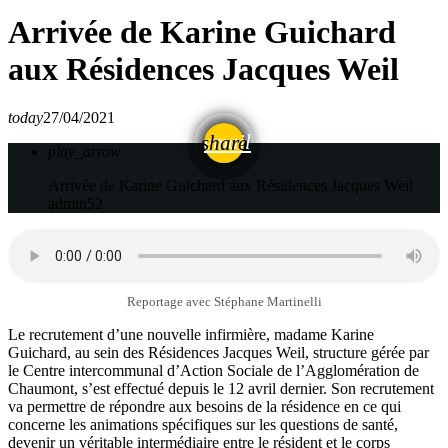
Arrivée de Karine Guichard
aux Résidences Jacques Weil
today
27/04/2021
email
share
play_arrow
Arrivée de Karine Guichard aux Résidences Jacques Weil
admin52
Reportage avec Stéphane Martinelli
Le recrutement d’une nouvelle infirmière, madame Karine
Guichard, au sein des Résidences Jacques Weil, structure gérée par
le Centre intercommunal d’Action Sociale de l’Agglomération de
Chaumont, s’est effectué depuis le 12 avril dernier. Son recrutement
va permettre de répondre aux besoins de la résidence en ce qui
concerne les animations spécifiques sur les questions de santé,
devenir un véritable intermédiaire entre le résident et le corps