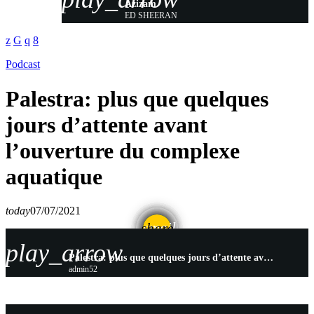
Azizam
ED SHEERAN
Podcast
Palestra: plus que quelques
jours d’attente avant
l’ouverture du complexe
aquatique
today
07/07/2021
email
share
play_arrow
Palestra: plus que quelques jours d’attente avant l’ouverture du complexe aquatique
admin52