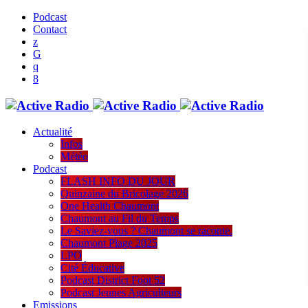
Podcast
Contact
Actualité
Infos
Météo
Podcast
FLASH INFO DU JOUR
Quinzaine du Bricolage 2026
One Health Chaumont
Chaumont au Fil du Temps
Le Saviez-vous ? Chaumont se raconte.
Chaumont Plage 2025
LPO
Cité Éducative
Podcast District Foot 52
Podcast Jeunes Agriculteurs
Emissions