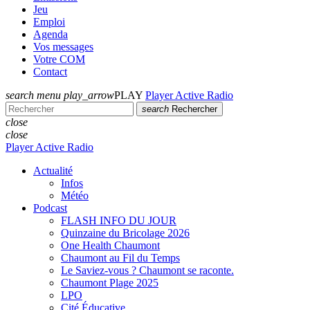
Jeu
Emploi
Agenda
Vos messages
Votre COM
Contact
search
menu
play_arrow
PLAY
Player Active Radio
search
Rechercher
close
close
Player Active Radio
Actualité
Infos
Météo
Podcast
FLASH INFO DU JOUR
Quinzaine du Bricolage 2026
One Health Chaumont
Chaumont au Fil du Temps
Le Saviez-vous ? Chaumont se raconte.
Chaumont Plage 2025
LPO
Cité Éducative