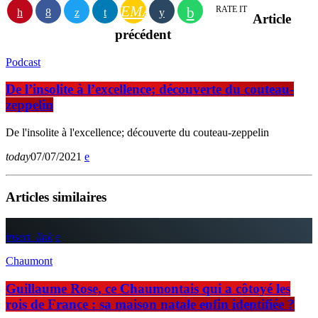
EMAIL
RATE IT
Article
précédent
Podcast
De l’insolite à l’excellence; découverte du couteau-
zeppelin
De l'insolite à l'excellence; découverte du couteau-zeppelin
today
07/07/2021
Articles similaires
insert_link
Chaumont
Guillaume Rose, ce Chaumontais qui a côtoyé les
rois de France : sa maison natale enfin identifiée ?