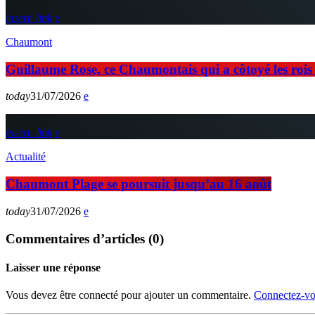
insert_link
Chaumont
Guillaume Rose, ce Chaumontais qui a côtoyé les rois d
today
31/07/2026
insert_link
Actualité
Chaumont Plage se poursuit jusqu’au 16 août
today
31/07/2026
Commentaires d’articles (0)
Laisser une réponse
Vous devez être connecté pour ajouter un commentaire.
Connectez-vo