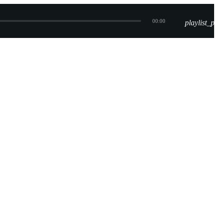
00:00
playlist_pl