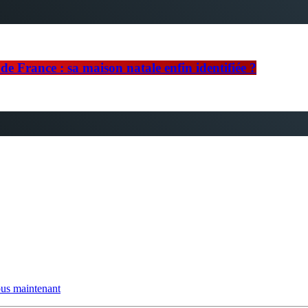
e France : sa maison natale enfin identifiée ?
us maintenant