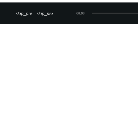
skip_previous
skip_next
00:00