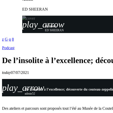
ED SHEERAN
play_arrow
Azizam
ED SHEERAN
Podcast
De l’insolite à l’excellence; dé
today
07/07/2021
play_arrow
De l’insolite à l’excellence; découverte du couteau-zeppeli
admin52
Des ateliers et parcours sont proposés tout l’été au Musée de la Coutelle