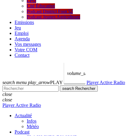
LPO
Cité Éducative
Podcast District Foot 52
Podcast Jeunes Agriculteurs
Emissions
Jeu
Emploi
Agenda
Vos messages
Votre COM
Contact
volume_up
search
menu
play_arrow
PLAY
Player Active Radio
search
Rechercher
close
close
Player Active Radio
Actualité
Infos
Météo
Podcast