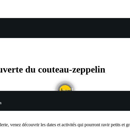
couverte du couteau-zeppelin
email
share
n
rie, venez découvrir les dates et activités qui pourront ravir petits et g