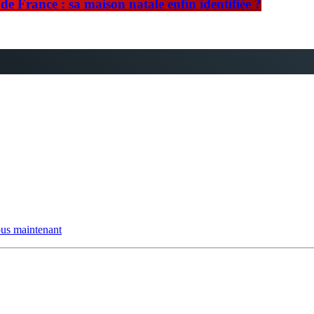
e France : sa maison natale enfin identifiée ?
us maintenant