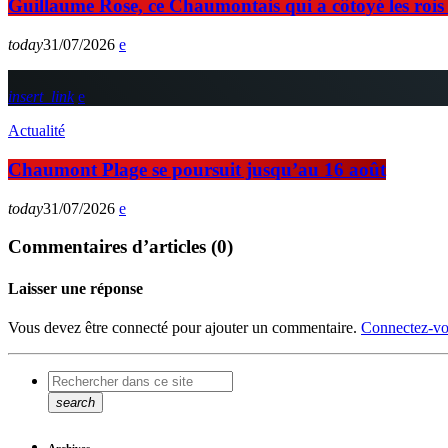
Guillaume Rose, ce Chaumontais qui a côtoyé les rois d
today
31/07/2026
insert_link
Actualité
Chaumont Plage se poursuit jusqu’au 16 août
today
31/07/2026
Commentaires d’articles (0)
Laisser une réponse
Vous devez être connecté pour ajouter un commentaire.
Connectez-vo
search
Archives