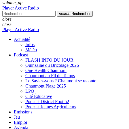
volume_up
Player Active Radio
search
Rechercher
close
close
Player Active Radio
Actualité
Infos
Météo
Podcast
FLASH INFO DU JOUR
Quinzaine du Bricolage 2026
One Health Chaumont
Chaumont au Fil du Temps
Le Saviez-vous ? Chaumont se raconte.
Chaumont Plage 2025
LPO
Cité Éducative
Podcast District Foot 52
Podcast Jeunes Agriculteurs
Emissions
Jeu
Emploi
Agenda