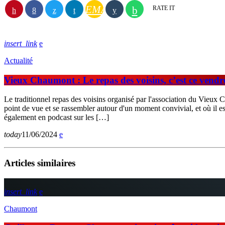
EMAIL
RATE IT
insert_link
Actualité
Vieux Chaumont : Le repas des voisins, c’est ce vendr
Le traditionnel repas des voisins organisé par l'association du Vieux 
point de vue et se rassembler autour d'un moment convivial, et où il 
également en podcast sur les […]
today
11/06/2024
Articles similaires
insert_link
Chaumont