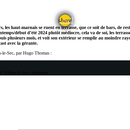
email
share
s, les haut-marnais se ruent en terrasse, que ce soit de bars, de r
rintemps/début d’été 2024 plutôt médiocre, cela va de soi, les terras
epuis plusieurs mois, et voit son extérieur se remplir au moindre rayo
ast avec la gérante.
rs-le-Sec, par Hugo Thomas :
à Villiers-le-Sec
chaumont