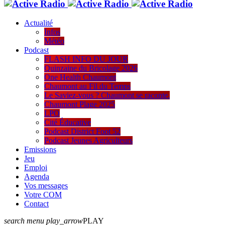
Actualité
Infos
Météo
Podcast
FLASH INFO DU JOUR
Quinzaine du Bricolage 2026
One Health Chaumont
Chaumont au Fil du Temps
Le Saviez-vous ? Chaumont se raconte.
Chaumont Plage 2025
LPO
Cité Éducative
Podcast District Foot 52
Podcast Jeunes Agriculteurs
Emissions
Jeu
Emploi
Agenda
Vos messages
Votre COM
Contact
search
menu
play_arrow
PLAY