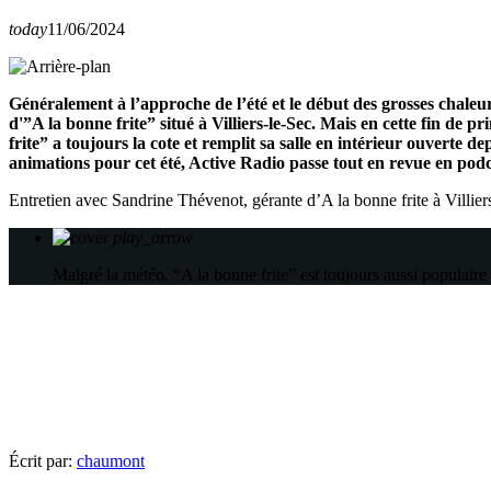
today
11/06/2024
Généralement à l’approche de l’été et le début des grosses chaleur
d'”A la bonne frite” situé à Villiers-le-Sec. Mais en cette fin de p
frite” a toujours la cote et remplit sa salle en intérieur ouverte d
animations pour cet été, Active Radio passe tout en revue en podc
Entretien avec Sandrine Thévenot, gérante d’A la bonne frite à Villie
play_arrow
Malgré la météo, “A la bonne frite” est toujours aussi populaire 
Écrit par:
chaumont