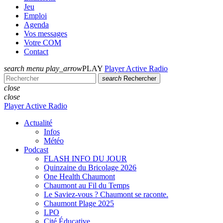
Jeu
Emploi
Agenda
Vos messages
Votre COM
Contact
search
menu
play_arrow
PLAY
Player Active Radio
search
Rechercher
close
close
Player Active Radio
Actualité
Infos
Météo
Podcast
FLASH INFO DU JOUR
Quinzaine du Bricolage 2026
One Health Chaumont
Chaumont au Fil du Temps
Le Saviez-vous ? Chaumont se raconte.
Chaumont Plage 2025
LPO
Cité Éducative