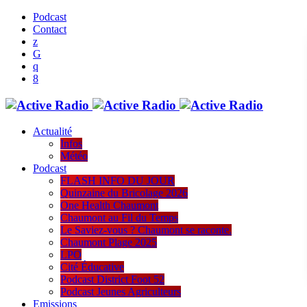
Podcast
Contact
Actualité
Infos
Météo
Podcast
FLASH INFO DU JOUR
Quinzaine du Bricolage 2026
One Health Chaumont
Chaumont au Fil du Temps
Le Saviez-vous ? Chaumont se raconte.
Chaumont Plage 2025
LPO
Cité Éducative
Podcast District Foot 52
Podcast Jeunes Agriculteurs
Emissions