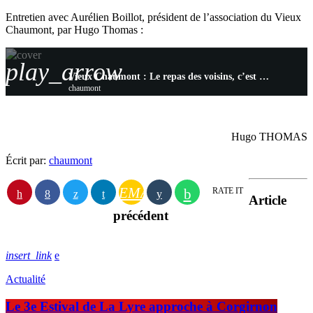
Entretien avec Aurélien Boillot, président de l’association du Vieux
Chaumont, par Hugo Thomas :
play_arrow
Vieux Chaumont : Le repas des voisins, c’est ce vendredi
chaumont
Hugo THOMAS
Écrit par:
chaumont
EMAIL
RATE IT
Article
précédent
insert_link
Actualité
Le 3e Estival de La Lyre approche à Corgirnon