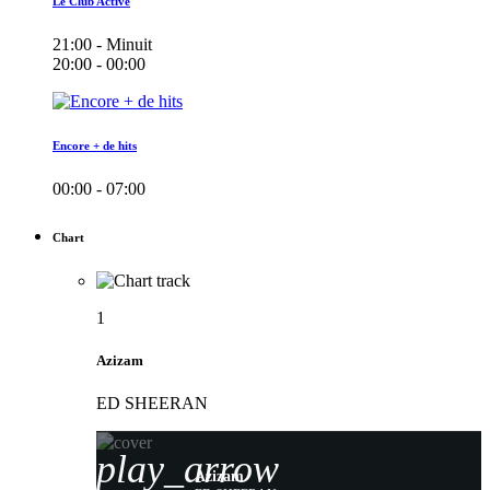
Le Club Active
21:00 - Minuit
20:00 - 00:00
Encore + de hits
00:00 - 07:00
Chart
1
Azizam
ED SHEERAN
play_arrow
Azizam