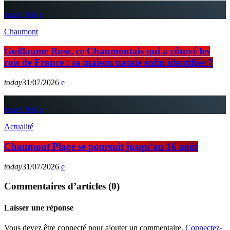
insert_link
Chaumont
Guillaume Rose, ce Chaumontais qui a côtoyé les
rois de France : sa maison natale enfin identifiée ?
today
31/07/2026
insert_link
Actualité
Chaumont Plage se poursuit jusqu’au 16 août
today
31/07/2026
Commentaires d’articles (0)
Laisser une réponse
Vous devez être connecté pour ajouter un commentaire.
Connectez-