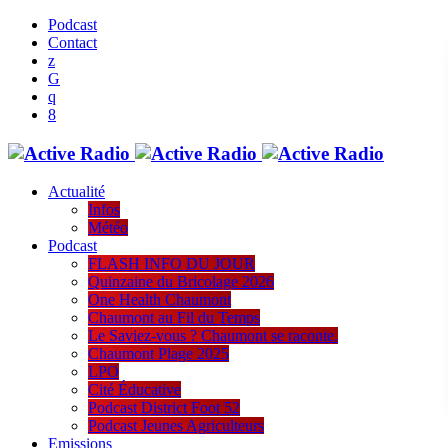
Podcast
Contact
Actualité
Infos
Météo
Podcast
FLASH INFO DU JOUR
Quinzaine du Bricolage 2026
One Health Chaumont
Chaumont au Fil du Temps
Le Saviez-vous ? Chaumont se raconte.
Chaumont Plage 2025
LPO
Cité Éducative
Podcast District Foot 52
Podcast Jeunes Agriculteurs
Emissions