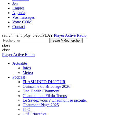
Jeu
Emploi
Agenda
Vos messages
Votre COM
Contact
search
menu
play_arrow
PLAY
Player Active Radio
search
Rechercher
close
close
Player Active Radio
Actualité
Infos
Météo
Podcast
FLASH INFO DU JOUR
Quinzaine du Bricolage 2026
One Health Chaumont
Chaumont au Fil du Temps
Le Saviez-vous ? Chaumont se raconte.
Chaumont Plage 2025
LPO
Cité Éducative