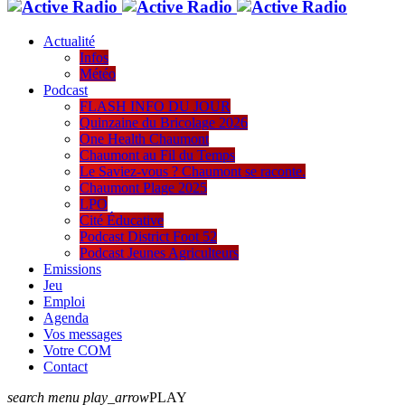
Actualité
Infos
Météo
Podcast
FLASH INFO DU JOUR
Quinzaine du Bricolage 2026
One Health Chaumont
Chaumont au Fil du Temps
Le Saviez-vous ? Chaumont se raconte.
Chaumont Plage 2025
LPO
Cité Éducative
Podcast District Foot 52
Podcast Jeunes Agriculteurs
Emissions
Jeu
Emploi
Agenda
Vos messages
Votre COM
Contact
search
menu
play_arrow
PLAY