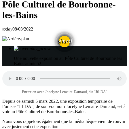
Pôle Culturel de Bourbonne-
les-Bains
today
08/03/2022
email
share
play_arrow
Une nouvelle exposition au Pôle Culturel de Bourbonne-les-
Bains
admin52
Entretien avec Jocelyne Lemaire-Darnaud, dit “JiLDA”
Depuis ce samedi 5 mars 2022, une exposition temporaire de
l’artiste “JiLDA”, de son vrai nom Jocelyne Lemaire-Darnaud, est à
voir au Pôle Culturel de Bourbonne-les-Bains.
Nous vous rappelons également que la médiathèque vient de rouvrir
avec justement cette exposition.