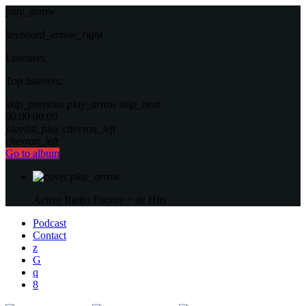
play_arrow
keyboard_arrow_right
Listeners:
Top listeners:
skip_previous
play_arrow
skip_next
00:00
00:00
playlist_play
chevron_left
chevron_left
Go to album
play_arrow
Active Radio
Encore + de Hits
Podcast
Contact