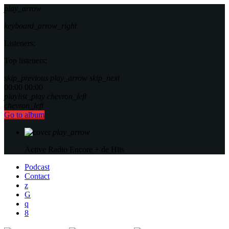
play_arrow
keyboard_arrow_right
Listeners:
Top listeners:
skip_previous
play_arrow
skip_next
00:00
00:00
playlist_play
chevron_left
chevron_left
Go to album
play_arrow
Active Radio
Encore + de Hits
Podcast
Contact