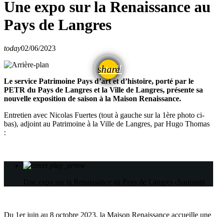
Une expo sur la Renaissance au
Pays de Langres
today
02/06/2023
email
share
Le service Patrimoine Pays d’art et d’histoire, porté par le
PETR du Pays de Langres et la Ville de Langres, présente sa
nouvelle exposition de saison à la Maison Renaissance.
Entretien avec Nicolas Fuertes (tout à gauche sur la 1ère photo ci-
bas), adjoint au Patrimoine à la Ville de Langres, par Hugo Thomas
:
play_arrow
Une expo sur la Renaissance au Pays de Langres
chaumont
Du 1er juin au 8 octobre 2023, la Maison Renaissance accueille une