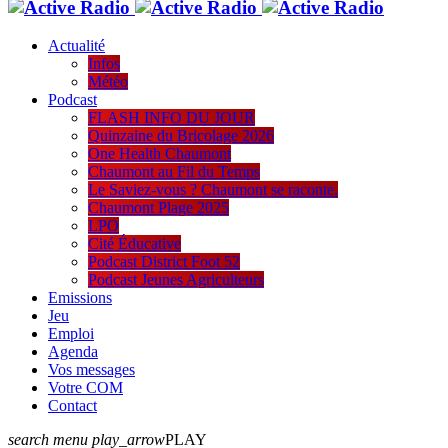
Actualité
Infos
Météo
Podcast
FLASH INFO DU JOUR
Quinzaine du Bricolage 2026
One Health Chaumont
Chaumont au Fil du Temps
Le Saviez-vous ? Chaumont se raconte.
Chaumont Plage 2025
LPO
Cité Éducative
Podcast District Foot 52
Podcast Jeunes Agriculteurs
Emissions
Jeu
Emploi
Agenda
Vos messages
Votre COM
Contact
search
menu
play_arrow
PLAY