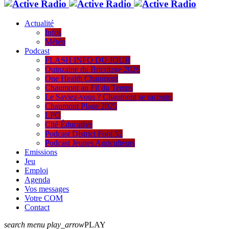
Actualité
Infos
Météo
Podcast
FLASH INFO DU JOUR
Quinzaine du Bricolage 2026
One Health Chaumont
Chaumont au Fil du Temps
Le Saviez-vous ? Chaumont se raconte.
Chaumont Plage 2025
LPO
Cité Éducative
Podcast District Foot 52
Podcast Jeunes Agriculteurs
Emissions
Jeu
Emploi
Agenda
Vos messages
Votre COM
Contact
search
menu
play_arrow
PLAY