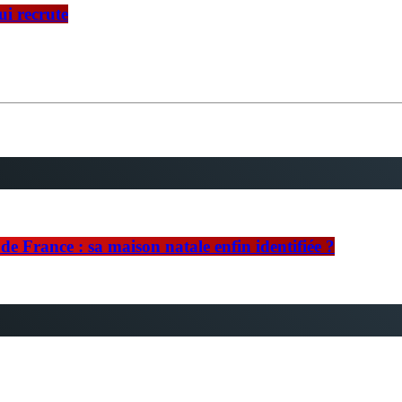
ui recrute
e France : sa maison natale enfin identifiée ?