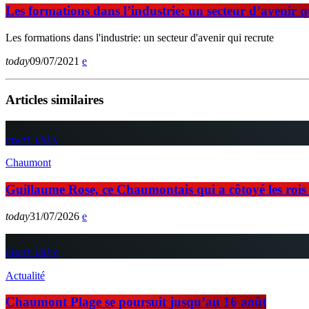
Les formations dans l’industrie: un secteur d’avenir q
Les formations dans l'industrie: un secteur d'avenir qui recrute
today
09/07/2021
Articles similaires
insert_link
Chaumont
Guillaume Rose, ce Chaumontais qui a côtoyé les rois d
today
31/07/2026
insert_link
Actualité
Chaumont Plage se poursuit jusqu’au 16 août