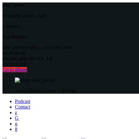
play_arrow
keyboard_arrow_right
Listeners:
Top listeners:
skip_previous
play_arrow
skip_next
00:00
00:00
playlist_play
chevron_left
chevron_left
Go to album
play_arrow
Active Radio
Encore + de Hits
Podcast
Contact