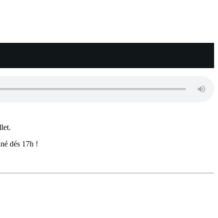
let.
nné dés 17h !