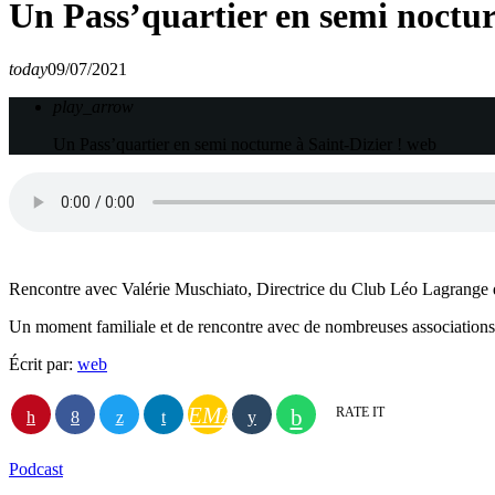
Un Pass’quartier en semi noctur
today
09/07/2021
play_arrow
Un Pass’quartier en semi nocturne à Saint-Dizier !
web
Rencontre avec Valérie Muschiato, Directrice du Club Léo Lagrange de
Un moment familiale et de rencontre avec de nombreuses associations p
Écrit par:
web
EMAIL
RATE IT
Podcast