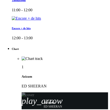
Thématique
11:00 - 12:00
Encore + de hits
12:00 - 13:00
Chart
1
Azizam
ED SHEERAN
play_arrow
Azizam
ED SHEERAN