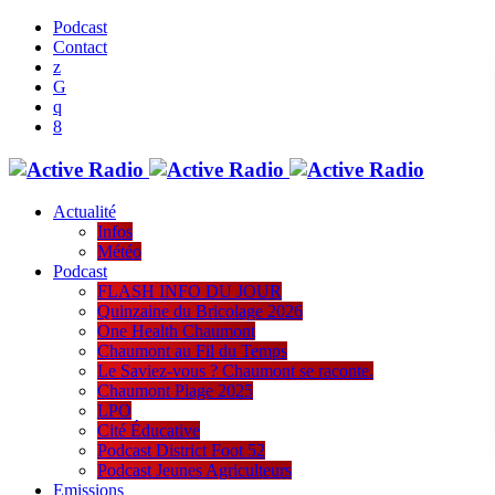
Podcast
Contact
Actualité
Infos
Météo
Podcast
FLASH INFO DU JOUR
Quinzaine du Bricolage 2026
One Health Chaumont
Chaumont au Fil du Temps
Le Saviez-vous ? Chaumont se raconte.
Chaumont Plage 2025
LPO
Cité Éducative
Podcast District Foot 52
Podcast Jeunes Agriculteurs
Emissions