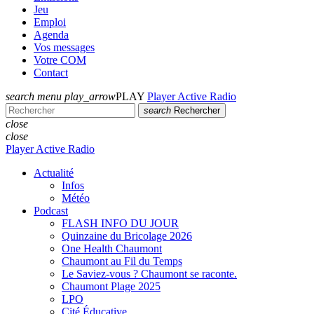
Jeu
Emploi
Agenda
Vos messages
Votre COM
Contact
search
menu
play_arrow
PLAY
Player Active Radio
search
Rechercher
close
close
Player Active Radio
Actualité
Infos
Météo
Podcast
FLASH INFO DU JOUR
Quinzaine du Bricolage 2026
One Health Chaumont
Chaumont au Fil du Temps
Le Saviez-vous ? Chaumont se raconte.
Chaumont Plage 2025
LPO
Cité Éducative