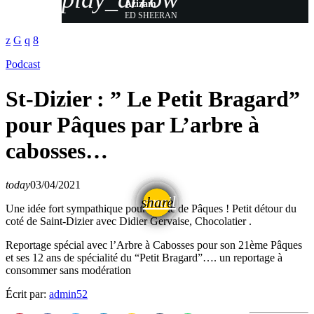
Azizam
ED SHEERAN
Podcast
St-Dizier : ” Le Petit Bragard”
pour Pâques par L’arbre à
cabosses…
today
03/04/2021
email
share
Une idée fort sympathique pour la fête de Pâques ! Petit détour du
coté de Saint-Dizier avec Didier Gervaise, Chocolatier .
Reportage spécial avec l’Arbre à Cabosses pour son 21ème Pâques
et ses 12 ans de spécialité du “Petit Bragard”…. un reportage à
consommer sans modération
Écrit par:
admin52