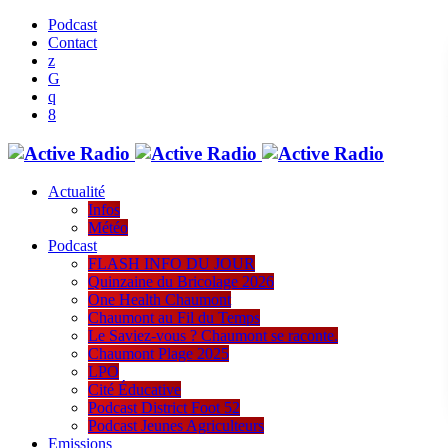
Podcast
Contact
Actualité
Infos
Météo
Podcast
FLASH INFO DU JOUR
Quinzaine du Bricolage 2026
One Health Chaumont
Chaumont au Fil du Temps
Le Saviez-vous ? Chaumont se raconte.
Chaumont Plage 2025
LPO
Cité Éducative
Podcast District Foot 52
Podcast Jeunes Agriculteurs
Emissions