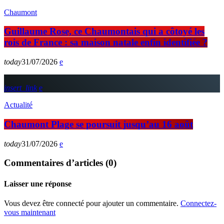
Chaumont
Guillaume Rose, ce Chaumontais qui a côtoyé les
rois de France : sa maison natale enfin identifiée ?
today
31/07/2026
insert_link
Actualité
Chaumont Plage se poursuit jusqu’au 16 août
today
31/07/2026
Commentaires d’articles (0)
Laisser une réponse
Vous devez être connecté pour ajouter un commentaire.
Connectez-
vous maintenant