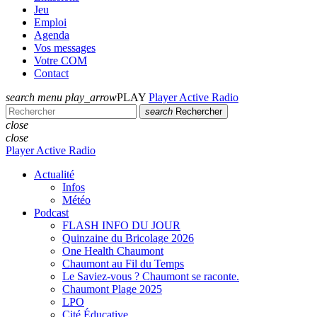
Jeu
Emploi
Agenda
Vos messages
Votre COM
Contact
search
menu
play_arrow
PLAY
Player Active Radio
search
Rechercher
close
close
Player Active Radio
Actualité
Infos
Météo
Podcast
FLASH INFO DU JOUR
Quinzaine du Bricolage 2026
One Health Chaumont
Chaumont au Fil du Temps
Le Saviez-vous ? Chaumont se raconte.
Chaumont Plage 2025
LPO
Cité Éducative