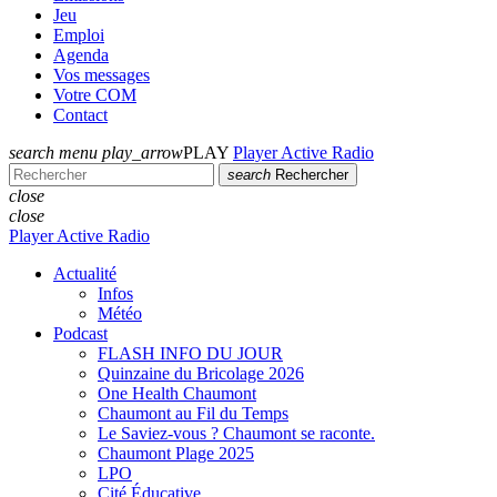
Jeu
Emploi
Agenda
Vos messages
Votre COM
Contact
search
menu
play_arrow
PLAY
Player Active Radio
search
Rechercher
close
close
Player Active Radio
Actualité
Infos
Météo
Podcast
FLASH INFO DU JOUR
Quinzaine du Bricolage 2026
One Health Chaumont
Chaumont au Fil du Temps
Le Saviez-vous ? Chaumont se raconte.
Chaumont Plage 2025
LPO
Cité Éducative