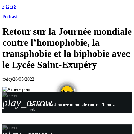
Podcast
Retour sur la Journée mondiale
contre l’homophobie, la
transphobie et la biphobie avec
le Lycée Saint-Exupéry
today
26/05/2022
email
share
play_arrow
Retour sur la Journée mondiale contre l’homophobie, la transphobie et la biphobie avec le Lycée Saint-Exupéry
web