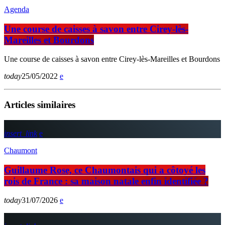
Agenda
Une course de caisses à savon entre Cirey-lès-
Mareilles et Bourdons
Une course de caisses à savon entre Cirey-lès-Mareilles et Bourdons
today
25/05/2022
Articles similaires
insert_link
Chaumont
Guillaume Rose, ce Chaumontais qui a côtoyé les
rois de France : sa maison natale enfin identifiée ?
today
31/07/2026