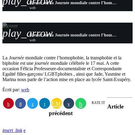
play_arrow
Retour sur la Journée mondiale contre l’homophobie, la transphobie et la biphobie avec le Lycée Saint-Exupéry
web
play_arrow
Retour sur la Journée mondiale contre l’homophobie, la transphobie et la biphobie avec le Lycée Saint-Exupéry
web
La
Journée
mondiale contre l’homophobie, la transphobie et la
biphobie est une
journée
mondiale célébrée le 17
mai
. A cette
occasion Félicia Professeure-documentaliste et Correspondante
Egalité filles-garçons/ LGBTphobies , ainsi que Jade, Yasmine et
Marina nous parle de l’action mise en place au lycée Saint-Exupéry.
Écrit par:
web
EMAIL
RATE IT
Article
précédent
insert_link