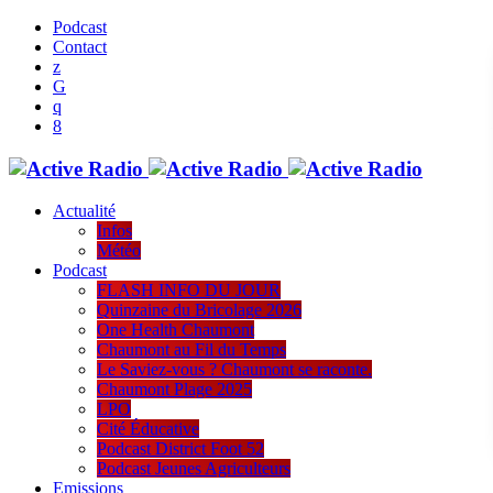
Podcast
Contact
Actualité
Infos
Météo
Podcast
FLASH INFO DU JOUR
Quinzaine du Bricolage 2026
One Health Chaumont
Chaumont au Fil du Temps
Le Saviez-vous ? Chaumont se raconte.
Chaumont Plage 2025
LPO
Cité Éducative
Podcast District Foot 52
Podcast Jeunes Agriculteurs
Emissions