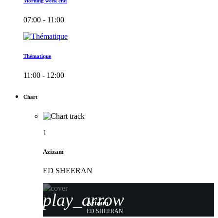
Morning week end
07:00 - 11:00
Thématique
11:00 - 12:00
Chart
1
Azizam
ED SHEERAN
play_arrow
Azizam
ED SHEERAN