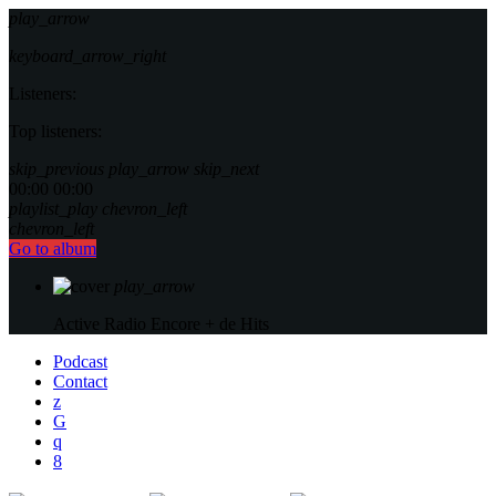
play_arrow
keyboard_arrow_right
Listeners:
Top listeners:
skip_previous
play_arrow
skip_next
00:00
00:00
playlist_play
chevron_left
chevron_left
Go to album
play_arrow
Active Radio
Encore + de Hits
Podcast
Contact