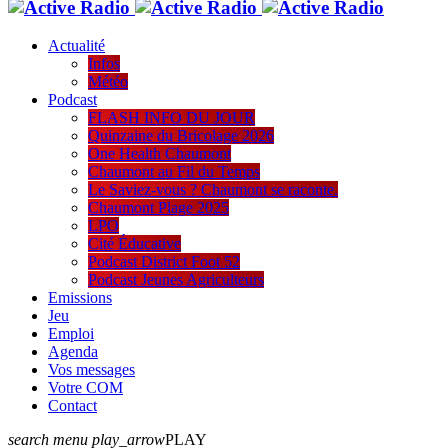
Actualité
Infos
Météo
Podcast
FLASH INFO DU JOUR
Quinzaine du Bricolage 2026
One Health Chaumont
Chaumont au Fil du Temps
Le Saviez-vous ? Chaumont se raconte.
Chaumont Plage 2025
LPO
Cité Éducative
Podcast District Foot 52
Podcast Jeunes Agriculteurs
Emissions
Jeu
Emploi
Agenda
Vos messages
Votre COM
Contact
search
menu
play_arrow
PLAY