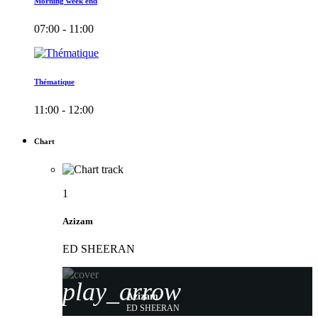
Morning week end
07:00 - 11:00
Thématique
11:00 - 12:00
Chart
1
Azizam
ED SHEERAN
play_arrow
Azizam
ED SHEERAN