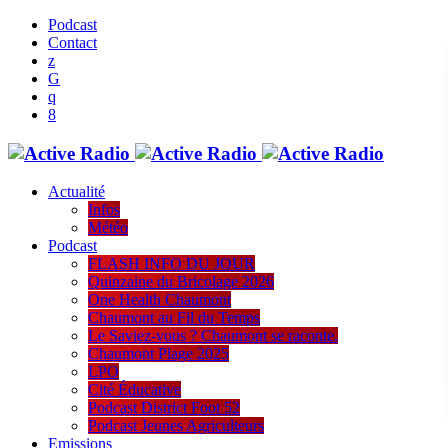
Podcast
Contact
Actualité
Infos
Météo
Podcast
FLASH INFO DU JOUR
Quinzaine du Bricolage 2026
One Health Chaumont
Chaumont au Fil du Temps
Le Saviez-vous ? Chaumont se raconte.
Chaumont Plage 2025
LPO
Cité Éducative
Podcast District Foot 52
Podcast Jeunes Agriculteurs
Emissions