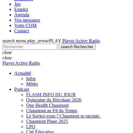
Jeu
Emploi
Agenda
Vos messages
Votre COM
Contact
search
menu
play_arrow
PLAY
Player Active Radio
search
Rechercher
close
close
Player Active Radio
Actualité
Infos
Météo
Podcast
FLASH INFO DU JOUR
Quinzaine du Bricolage 2026
One Health Chaumont
Chaumont au Fil du Temps
Le Saviez-vous ? Chaumont se raconte.
Chaumont Plage 2025
LPO
Cité Éducative