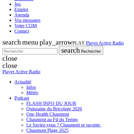
Jeu
Emploi
Agenda
Vos messages
Votre COM
Contact
search
menu
play_arrow
PLAY
Player Active Radio
search
Rechercher
close
close
Player Active Radio
Actualité
Infos
Météo
Podcast
FLASH INFO DU JOUR
Quinzaine du Bricolage 2026
One Health Chaumont
Chaumont au Fil du Temps
Le Saviez-vous ? Chaumont se raconte.
Chaumont Plage 2025