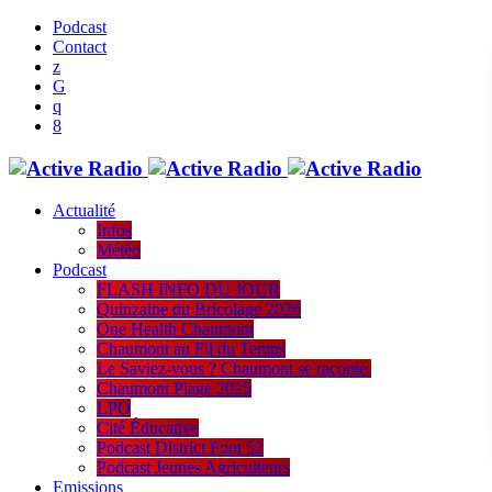
Podcast
Contact
Actualité
Infos
Météo
Podcast
FLASH INFO DU JOUR
Quinzaine du Bricolage 2026
One Health Chaumont
Chaumont au Fil du Temps
Le Saviez-vous ? Chaumont se raconte.
Chaumont Plage 2025
LPO
Cité Éducative
Podcast District Foot 52
Podcast Jeunes Agriculteurs
Emissions