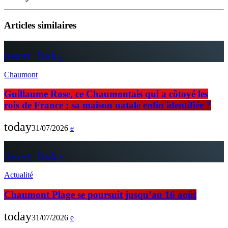
Articles similaires
insert_link
Chaumont
Guillaume Rose, ce Chaumontais qui a côtoyé les
rois de France : sa maison natale enfin identifiée ?
today
31/07/2026
insert_link
Actualité
Chaumont Plage se poursuit jusqu’au 16 août
today
31/07/2026