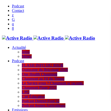
Podcast
Contact
Actualité
Infos
Météo
Podcast
FLASH INFO DU JOUR
Quinzaine du Bricolage 2026
One Health Chaumont
Chaumont au Fil du Temps
Le Saviez-vous ? Chaumont se raconte.
Chaumont Plage 2025
LPO
Cité Éducative
Podcast District Foot 52
Podcast Jeunes Agriculteurs
Emissions