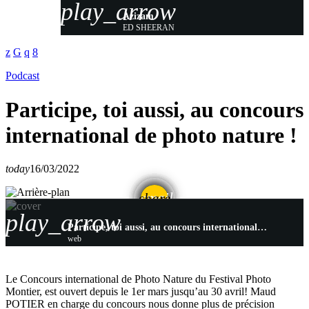
play_arrow
Azizam
ED SHEERAN
Podcast
Participe, toi aussi, au concours
international de photo nature !
today
16/03/2022
email
share
play_arrow
Participe, toi aussi, au concours international de photo nature !
web
Le Concours international de Photo Nature du Festival Photo
Montier, est ouvert depuis le 1er mars jusqu’au 30 avril! Maud
POTIER en charge du concours nous donne plus de précision