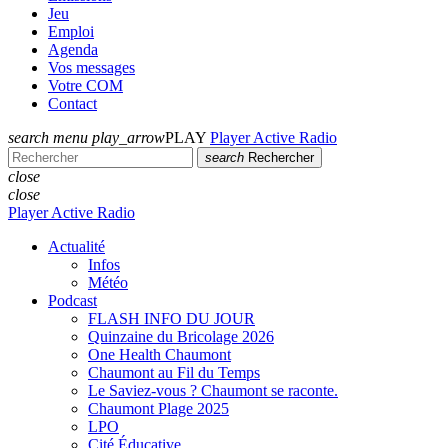
Jeu
Emploi
Agenda
Vos messages
Votre COM
Contact
search
menu
play_arrow
PLAY
Player Active Radio
search
Rechercher
close
close
Player Active Radio
Actualité
Infos
Météo
Podcast
FLASH INFO DU JOUR
Quinzaine du Bricolage 2026
One Health Chaumont
Chaumont au Fil du Temps
Le Saviez-vous ? Chaumont se raconte.
Chaumont Plage 2025
LPO
Cité Éducative