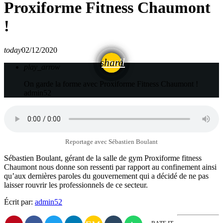
Proxiforme Fitness Chaumont
!
today
02/12/2020
email
share
play_arrow
On garde la forme avec Proxiforme Fitness Chaumont !
admin52
Reportage avec Sébastien Boulant
Sébastien Boulant, gérant de la salle de gym Proxiforme fitness
Chaumont nous donne son ressenti par rapport au confinement ainsi
qu’aux dernières paroles du gouvernement qui a décidé de ne pas
laisser rouvrir les professionnels de ce secteur.
Écrit par:
admin52