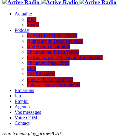
Actualité
Infos
Météo
Podcast
FLASH INFO DU JOUR
Quinzaine du Bricolage 2026
One Health Chaumont
Chaumont au Fil du Temps
Le Saviez-vous ? Chaumont se raconte.
Chaumont Plage 2025
LPO
Cité Éducative
Podcast District Foot 52
Podcast Jeunes Agriculteurs
Emissions
Jeu
Emploi
Agenda
Vos messages
Votre COM
Contact
search
menu
play_arrow
PLAY