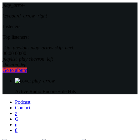
play_arrow
keyboard_arrow_right
Listeners:
Top listeners:
skip_previous
play_arrow
skip_next
00:00
00:00
playlist_play
chevron_left
chevron_left
Go to album
play_arrow
Active Radio
Encore + de Hits
Podcast
Contact