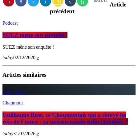
EMAIL
RATE IT
Article
précédent
Podcast
SUEZ mène son enquête !
SUEZ mène son enquête !
today
02/12/2020
Articles similaires
insert_link
Chaumont
Guillaume Rose, ce Chaumontais qui a côtoyé les
rois de France : sa maison natale enfin identifiée ?
today
31/07/2026