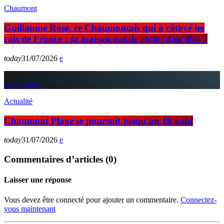
Chaumont
Guillaume Rose, ce Chaumontais qui a côtoyé les
rois de France : sa maison natale enfin identifiée ?
today
31/07/2026
insert_link
Actualité
Chaumont Plage se poursuit jusqu’au 16 août
today
31/07/2026
Commentaires d’articles (0)
Laisser une réponse
Vous devez être connecté pour ajouter un commentaire.
Connectez-
vous maintenant