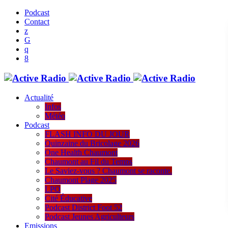
Podcast
Contact
Actualité
Infos
Météo
Podcast
FLASH INFO DU JOUR
Quinzaine du Bricolage 2026
One Health Chaumont
Chaumont au Fil du Temps
Le Saviez-vous ? Chaumont se raconte.
Chaumont Plage 2025
LPO
Cité Éducative
Podcast District Foot 52
Podcast Jeunes Agriculteurs
Emissions