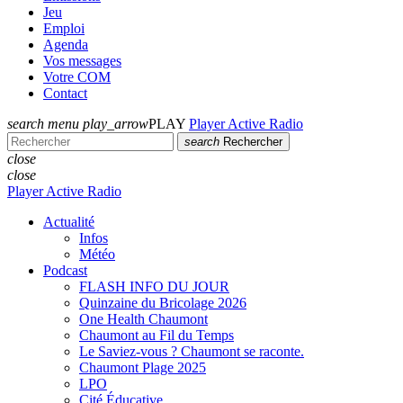
Jeu
Emploi
Agenda
Vos messages
Votre COM
Contact
search
menu
play_arrow
PLAY
Player Active Radio
search
Rechercher
close
close
Player Active Radio
Actualité
Infos
Météo
Podcast
FLASH INFO DU JOUR
Quinzaine du Bricolage 2026
One Health Chaumont
Chaumont au Fil du Temps
Le Saviez-vous ? Chaumont se raconte.
Chaumont Plage 2025
LPO
Cité Éducative