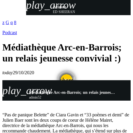
play_arrow
Azizam
ED SHEERAN
Podcast
Médiathèque Arc-en-Barrois;
un relais jeunesse convivial :)
today
29/10/2020
email
share
play_arrow
Médiathèque Arc-en-Barrois; un relais jeunesse convivial 🙂
admin52
“Pas de panique Belette” de Ciara Gavin et “33 poèmes et demi” de
Julien Baer sont les deux coups de coeur de Hélène Mairet,
directrice de la médiathèque Arc-en-Barrois, qui nous les
recommande chaudement. La médiathèque, qui s’étend sur plus de