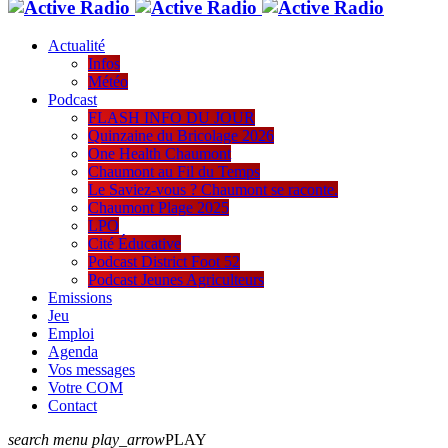
Actualité
Infos
Météo
Podcast
FLASH INFO DU JOUR
Quinzaine du Bricolage 2026
One Health Chaumont
Chaumont au Fil du Temps
Le Saviez-vous ? Chaumont se raconte.
Chaumont Plage 2025
LPO
Cité Éducative
Podcast District Foot 52
Podcast Jeunes Agriculteurs
Emissions
Jeu
Emploi
Agenda
Vos messages
Votre COM
Contact
search
menu
play_arrow
PLAY