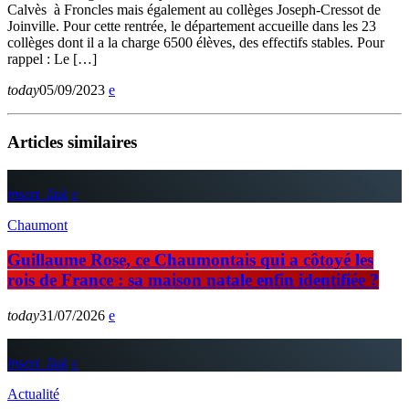
Calvès à Froncles mais également au collèges Joseph-Cressot de
Joinville. Pour cette rentrée, le département accueille dans les 23
collèges dont il a la charge 6500 élèves, des effectifs stables. Pour
rappel : Le […]
today
05/09/2023
Articles similaires
insert_link
Chaumont
Guillaume Rose, ce Chaumontais qui a côtoyé les
rois de France : sa maison natale enfin identifiée ?
today
31/07/2026
insert_link
Actualité