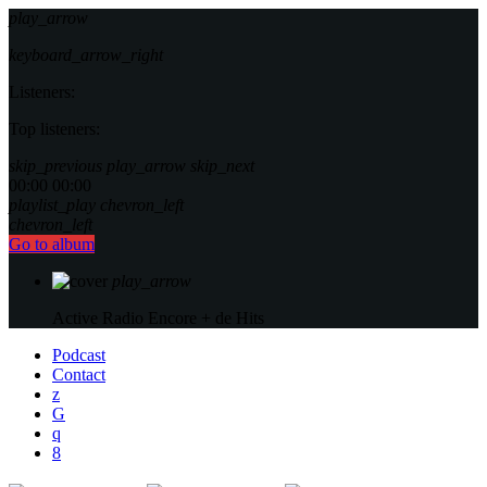
play_arrow
keyboard_arrow_right
Listeners:
Top listeners:
skip_previous
play_arrow
skip_next
00:00
00:00
playlist_play
chevron_left
chevron_left
Go to album
play_arrow
Active Radio
Encore + de Hits
Podcast
Contact