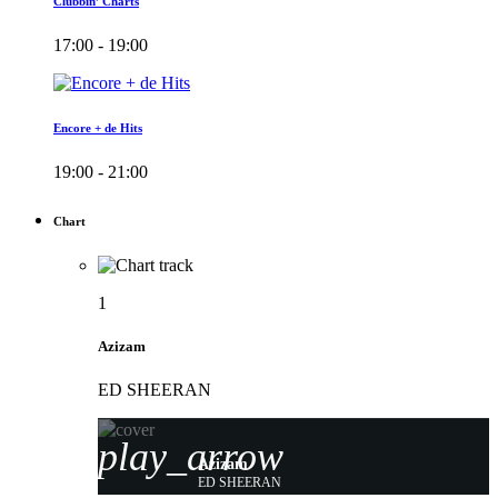
Clubbin’ Charts
17:00 - 19:00
Encore + de Hits
19:00 - 21:00
Chart
1
Azizam
ED SHEERAN
play_arrow
Azizam
ED SHEERAN