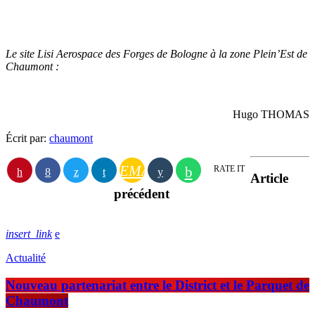
Le site Lisi Aerospace des Forges de Bologne à la zone Plein’Est de
Chaumont :
Hugo THOMAS
Écrit par:
chaumont
EMAIL
RATE IT
Article
précédent
insert_link
Actualité
Nouveau partenariat entre le District et le Parquet de
Chaumont