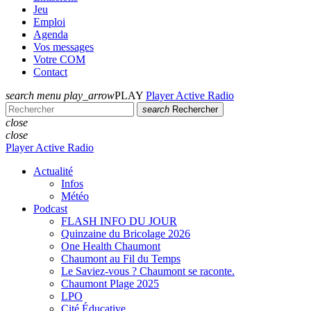
Jeu
Emploi
Agenda
Vos messages
Votre COM
Contact
search
menu
play_arrow
PLAY
Player Active Radio
search
Rechercher
close
close
Player Active Radio
Actualité
Infos
Météo
Podcast
FLASH INFO DU JOUR
Quinzaine du Bricolage 2026
One Health Chaumont
Chaumont au Fil du Temps
Le Saviez-vous ? Chaumont se raconte.
Chaumont Plage 2025
LPO
Cité Éducative