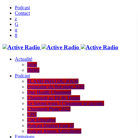
Podcast
Contact
Actualité
Infos
Météo
Podcast
FLASH INFO DU JOUR
Quinzaine du Bricolage 2026
One Health Chaumont
Chaumont au Fil du Temps
Le Saviez-vous ? Chaumont se raconte.
Chaumont Plage 2025
LPO
Cité Éducative
Podcast District Foot 52
Podcast Jeunes Agriculteurs
Emissions