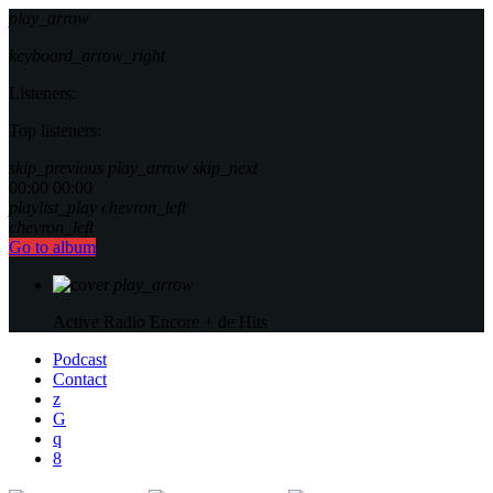
play_arrow
keyboard_arrow_right
Listeners:
Top listeners:
skip_previous
play_arrow
skip_next
00:00
00:00
playlist_play
chevron_left
chevron_left
Go to album
play_arrow
Active Radio
Encore + de Hits
Podcast
Contact