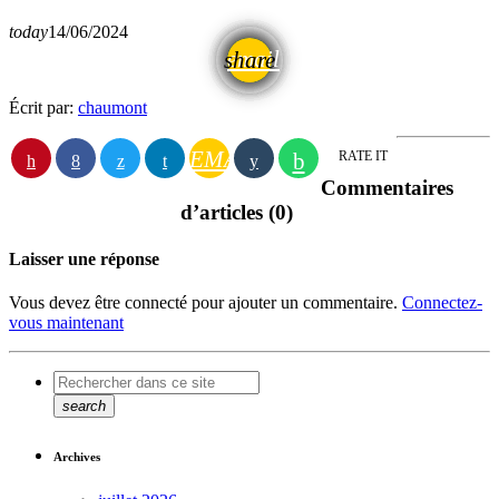
today
14/06/2024
email
share
Écrit par:
chaumont
EMAIL
RATE IT
Commentaires
d’articles (0)
Laisser une réponse
Vous devez être connecté pour ajouter un commentaire.
Connectez-
vous maintenant
search
Archives