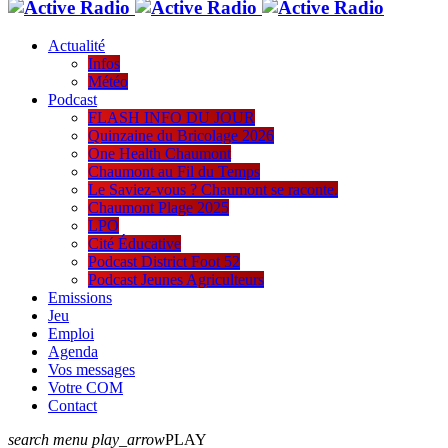
Actualité
Infos
Météo
Podcast
FLASH INFO DU JOUR
Quinzaine du Bricolage 2026
One Health Chaumont
Chaumont au Fil du Temps
Le Saviez-vous ? Chaumont se raconte.
Chaumont Plage 2025
LPO
Cité Éducative
Podcast District Foot 52
Podcast Jeunes Agriculteurs
Emissions
Jeu
Emploi
Agenda
Vos messages
Votre COM
Contact
search
menu
play_arrow
PLAY