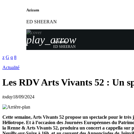
Azizam
ED SHEERAN
play_arrow
Azizam
ED SHEERAN
Actualité
Les RDV Arts Vivants 52 : Un spe
today
18/09/2024
Cette semaine, Arts Vivants 52 propose un spectacle pour le très 
Héliotrope. Et à l’occasion des Journées Européennes du Patrim
la Renne & Arts Vivants 52, produira un concert a cappella sur p
Neuilly-sur-Suize à 16h, et au couvent des Annonciades de Joinvill