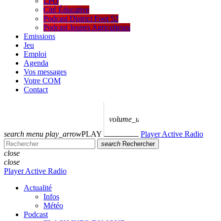
LPO
Cité Éducative
Podcast District Foot 52
Podcast Jeunes Agriculteurs
Emissions
Jeu
Emploi
Agenda
Vos messages
Votre COM
Contact
volume_up
search
menu
play_arrow
PLAY
Player Active Radio
search
Rechercher
close
close
Player Active Radio
Actualité
Infos
Météo
Podcast