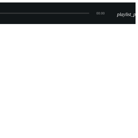
00:00
playlist_pl