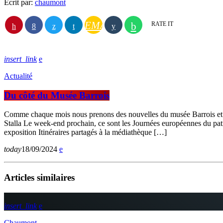
Écrit par:
chaumont
EMAIL
RATE IT
insert_link
Actualité
Du côté du Musée Barrois
Comme chaque mois nous prenons des nouvelles du musée Barrois et n
Stalla Le week-end prochain, ce sont les Journées européennes du patr
exposition Itinéraires partagés à la médiathèque […]
today
18/09/2024
Articles similaires
insert_link
Chaumont