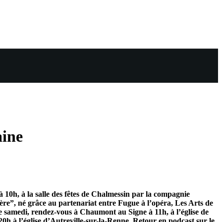
aine
 10h, à la salle des fêtes de Chalmessin par la compagnie
e”, né grâce au partenariat entre Fugue à l’opéra, Les Arts de
e samedi, rendez-vous à Chaumont au Signe à 11h, à l’église de
20h à l’église d’Autreville-sur-la-Renne. Retour en podcast sur le