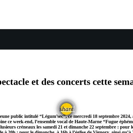
ctacle et des concerts cette sem
email
share
jeune public intitulé “Légum’sec”, ce mercredi 18 septembre 2024, à
oine ce week-end, l’ensemble vocal de Haute-Marne “Fugue éphémèr
lusieurs créneaux les samedi 21 et dimanche 22 septembre : pour l
e à 20h ; pour le dimanche, à 16h à l’église de Vignory, ainsi qu’à 