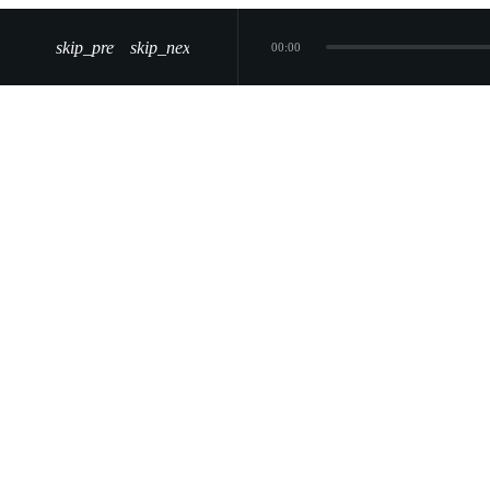
skip_previous
skip_next
00:00