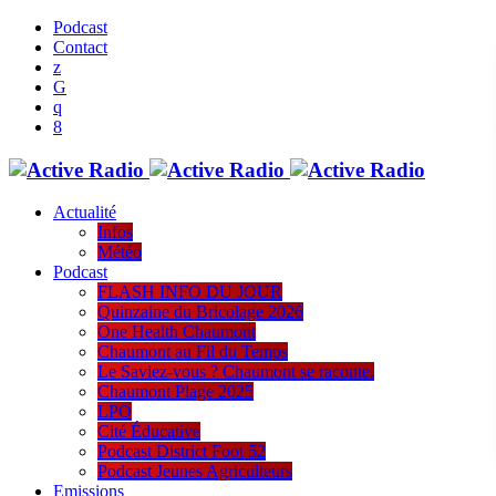
Podcast
Contact
Actualité
Infos
Météo
Podcast
FLASH INFO DU JOUR
Quinzaine du Bricolage 2026
One Health Chaumont
Chaumont au Fil du Temps
Le Saviez-vous ? Chaumont se raconte.
Chaumont Plage 2025
LPO
Cité Éducative
Podcast District Foot 52
Podcast Jeunes Agriculteurs
Emissions