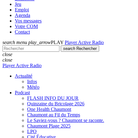
Jeu
Emploi
Agenda
Vos messages
Votre COM
Contact
search
menu
play_arrow
PLAY
Player Active Radio
search
Rechercher
close
close
Player Active Radio
Actualité
Infos
Météo
Podcast
FLASH INFO DU JOUR
Quinzaine du Bricolage 2026
One Health Chaumont
Chaumont au Fil du Temps
Le Saviez-vous ? Chaumont se raconte.
Chaumont Plage 2025
LPO
Cité Éducative