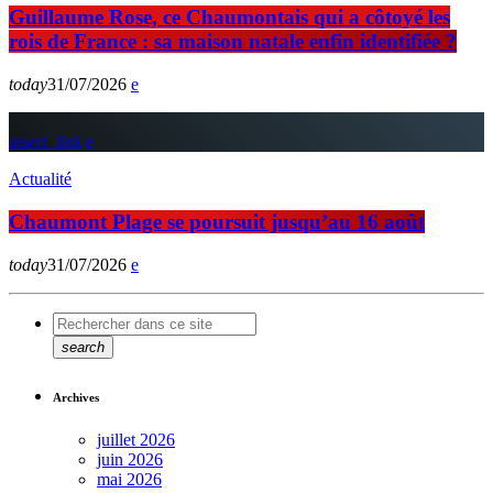
Guillaume Rose, ce Chaumontais qui a côtoyé les
rois de France : sa maison natale enfin identifiée ?
today
31/07/2026
insert_link
Actualité
Chaumont Plage se poursuit jusqu’au 16 août
today
31/07/2026
search
Archives
juillet 2026
juin 2026
mai 2026