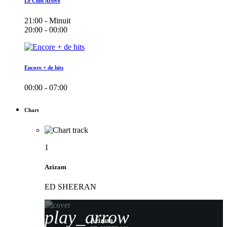
Le Club Active
21:00 - Minuit
20:00 - 00:00
Encore + de hits
00:00 - 07:00
Chart
1
Azizam
ED SHEERAN
play_arrow
Azizam