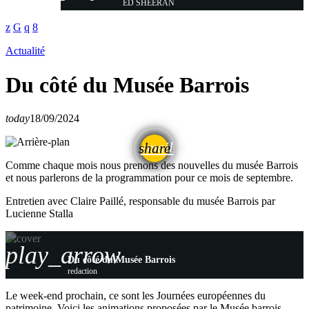
ED SHEERAN
Actualité
Du côté du Musée Barrois
today
18/09/2024
email
share
Comme chaque mois nous prenons des nouvelles du musée Barrois
et nous parlerons de la programmation pour ce mois de septembre.
Entretien avec Claire Paillé, responsable du musée Barrois par
Lucienne Stalla
play_arrow
Du côté du Musée Barrois
redaction
Le week-end prochain, ce sont les Journées européennes du
patrimoine. Voici les animations proposées par le Musée barrois