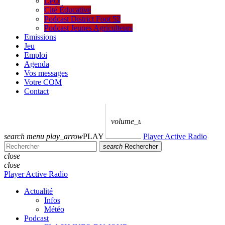
LPO
Cité Éducative
Podcast District Foot 52
Podcast Jeunes Agriculteurs
Emissions
Jeu
Emploi
Agenda
Vos messages
Votre COM
Contact
volume_up
search
menu
play_arrow
PLAY
Player Active Radio
search
Rechercher
close
close
Player Active Radio
Actualité
Infos
Météo
Podcast