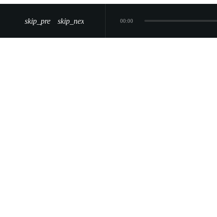
skip_previous
skip_next
00:00