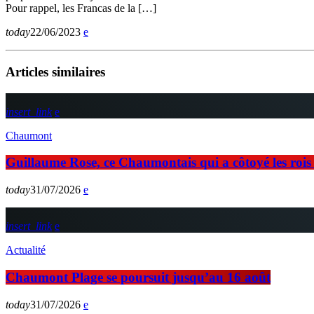
Pour rappel, les Francas de la […]
today
22/06/2023
Articles similaires
insert_link
Chaumont
Guillaume Rose, ce Chaumontais qui a côtoyé les rois d
today
31/07/2026
insert_link
Actualité
Chaumont Plage se poursuit jusqu’au 16 août
today
31/07/2026