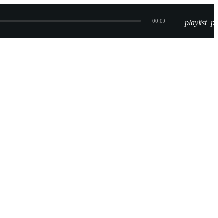
00:00
playlist_pl