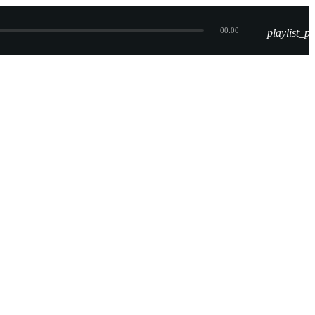
00:00
playlist_pl