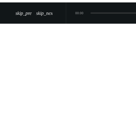
skip_previous
skip_next
00:00