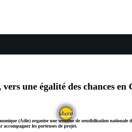
, vers une égalité des chances en
email
share
économique (Adie) organise une semaine de sensibilisation nationale
ur accompagner les porteuses de projet.