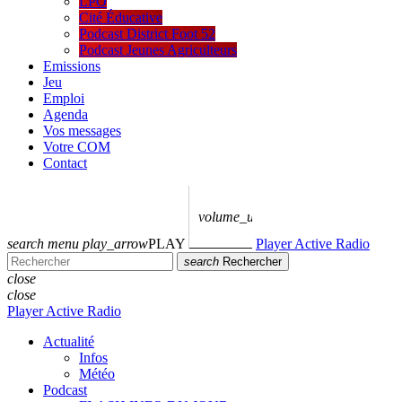
LPO
Cité Éducative
Podcast District Foot 52
Podcast Jeunes Agriculteurs
Emissions
Jeu
Emploi
Agenda
Vos messages
Votre COM
Contact
volume_up
search
menu
play_arrow
PLAY
Player Active Radio
search
Rechercher
close
close
Player Active Radio
Actualité
Infos
Météo
Podcast