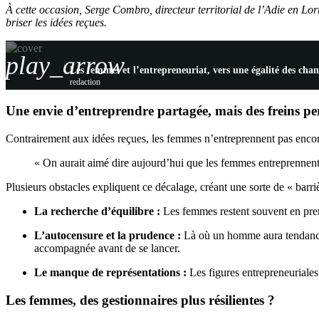
À cette occasion, Serge Combro, directeur territorial de l’Adie en Lo
briser les idées reçues.
play_arrow
Les femmes et l’entrepreneuriat, vers une égalité des cha
redaction
Une envie d’entreprendre partagée, mais des freins per
Contrairement aux idées reçues, les femmes n’entreprennent pas encore 
« On aurait aimé dire aujourd’hui que les femmes entreprennent 
Plusieurs obstacles expliquent ce décalage, créant une sorte de « barriè
La recherche d’équilibre :
Les femmes restent souvent en premiè
L’autocensure et la prudence :
Là où un homme aura tendance à
accompagnée avant de se lancer.
Le manque de représentations :
Les figures entrepreneuriales
Les femmes, des gestionnaires plus résilientes ?