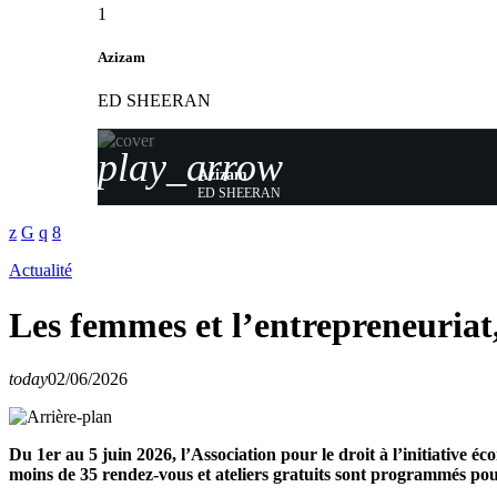
1
Azizam
ED SHEERAN
play_arrow
Azizam
ED SHEERAN
Actualité
Les femmes et l’entrepreneuriat
today
02/06/2026
Du 1er au 5 juin 2026, l’Association pour le droit à l’initiative 
moins de 35 rendez-vous et ateliers gratuits sont programmés po