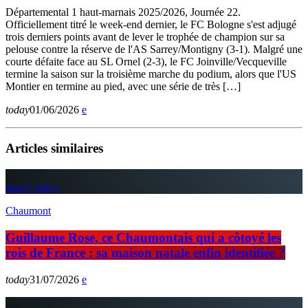
Départemental 1 haut-marnais 2025/2026, Journée 22.
Officiellement titré le week-end dernier, le FC Bologne s'est adjugé
trois derniers points avant de lever le trophée de champion sur sa
pelouse contre la réserve de l'AS Sarrey/Montigny (3-1). Malgré une
courte défaite face au SL Ornel (2-3), le FC Joinville/Vecqueville
termine la saison sur la troisième marche du podium, alors que l'US
Montier en termine au pied, avec une série de très […]
today
01/06/2026
Articles similaires
insert_link
Chaumont
Guillaume Rose, ce Chaumontais qui a côtoyé les
rois de France : sa maison natale enfin identifiée ?
today
31/07/2026