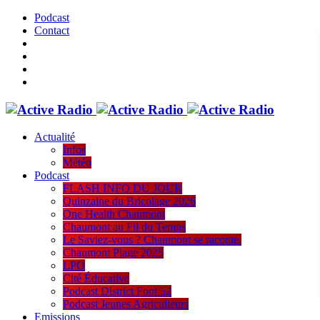
Podcast
Contact
Actualité
Infos
Météo
Podcast
FLASH INFO DU JOUR
Quinzaine du Bricolage 2026
One Health Chaumont
Chaumont au Fil du Temps
Le Saviez-vous ? Chaumont se raconte.
Chaumont Plage 2025
LPO
Cité Éducative
Podcast District Foot 52
Podcast Jeunes Agriculteurs
Emissions