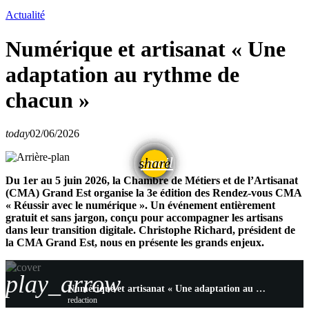
Actualité
Numérique et artisanat « Une
adaptation au rythme de
chacun »
today
02/06/2026
email
share
Du 1er au 5 juin 2026, la Chambre de Métiers et de l’Artisanat
(CMA) Grand Est organise la 3e édition des Rendez-vous CMA
« Réussir avec le numérique ». Un événement entièrement
gratuit et sans jargon, conçu pour accompagner les artisans
dans leur transition digitale. Christophe Richard, président de
la CMA Grand Est, nous en présente les grands enjeux.
play_arrow
Numérique et artisanat « Une adaptation au rythme de chacun »
redaction