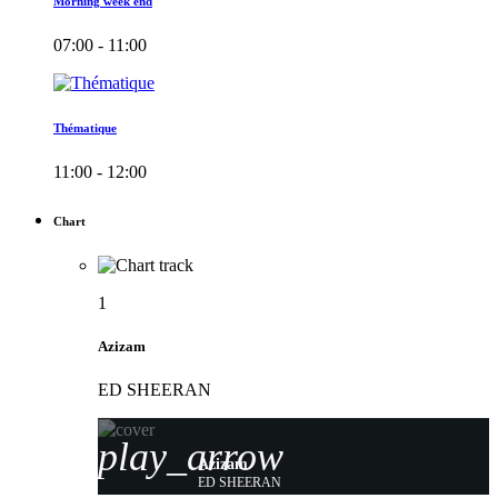
Morning week end
07:00 - 11:00
Thématique
11:00 - 12:00
Chart
1
Azizam
ED SHEERAN
play_arrow
Azizam
ED SHEERAN