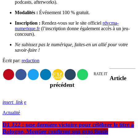
podcasts, afterworks).
Modalités :
Événement 100 % gratuit.
Inscription :
Rendez-vous sur le site officiel
rdvcma-
numerique.fr
(l’inscription donne également accès à un jeu-
concours).
Ne subissez pas le numérique, faites-en un allié pour votre
savoir-faire !
Écrit par:
redaction
EMAIL
RATE IT
Article
précédent
insert_link
Actualité
D1 J22 : une dernière victoire pour célébrer le titre à
Bologne, Montier confirme son gros finish