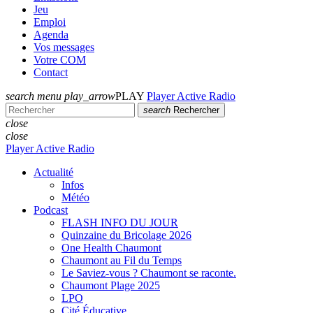
Jeu
Emploi
Agenda
Vos messages
Votre COM
Contact
search
menu
play_arrow
PLAY
Player Active Radio
search
Rechercher
close
close
Player Active Radio
Actualité
Infos
Météo
Podcast
FLASH INFO DU JOUR
Quinzaine du Bricolage 2026
One Health Chaumont
Chaumont au Fil du Temps
Le Saviez-vous ? Chaumont se raconte.
Chaumont Plage 2025
LPO
Cité Éducative