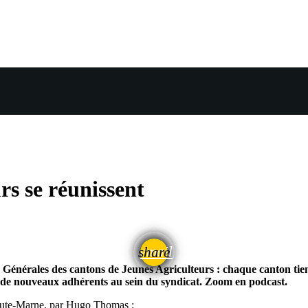
rs se réunissent
email
share
Générales des cantons de Jeunes Agriculteurs : chaque canton tient
r de nouveaux adhérents au sein du syndicat. Zoom en podcast.
Haute-Marne, par Hugo Thomas :