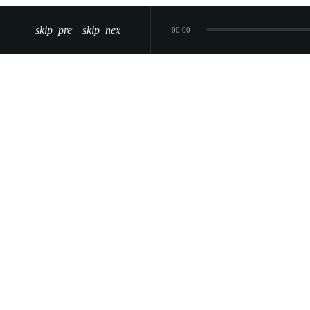
skip_previous
skip_next
00:00