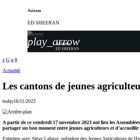
Azizam
ED SHEERAN
play_arrow
Azizam
ED SHEERAN
Actualité
Les cantons de jeunes agriculteu
today
16/11/2023
A partir de ce vendredi 17 novembre 2023 ont lieu les Assemblées 
partager un bon moment entre jeunes agriculteurs et d’accueilli
Entretien avec Steve Lahaye, président des Jeunes Agriculteurs de 