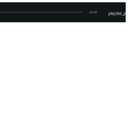
00:00
playlist_pl