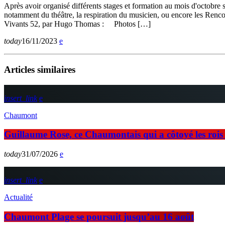
Après avoir organisé différents stages et formation au mois d'octobre 
notamment du théâtre, la respiration du musicien, ou encore les Ren
Vivants 52, par Hugo Thomas : Photos […]
today
16/11/2023
Articles similaires
insert_link
Chaumont
Guillaume Rose, ce Chaumontais qui a côtoyé les rois d
today
31/07/2026
insert_link
Actualité
Chaumont Plage se poursuit jusqu’au 16 août