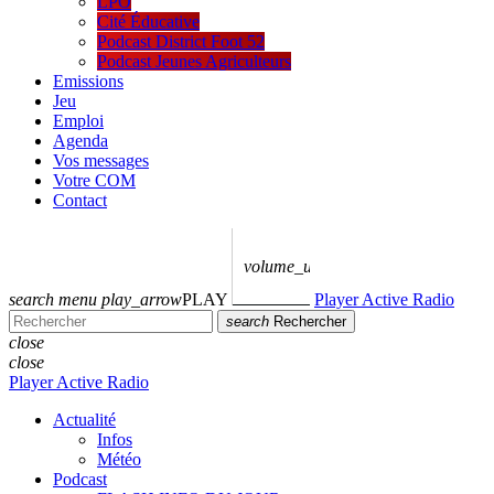
LPO
Cité Éducative
Podcast District Foot 52
Podcast Jeunes Agriculteurs
Emissions
Jeu
Emploi
Agenda
Vos messages
Votre COM
Contact
volume_up
search
menu
play_arrow
PLAY
Player Active Radio
search
Rechercher
close
close
Player Active Radio
Actualité
Infos
Météo
Podcast