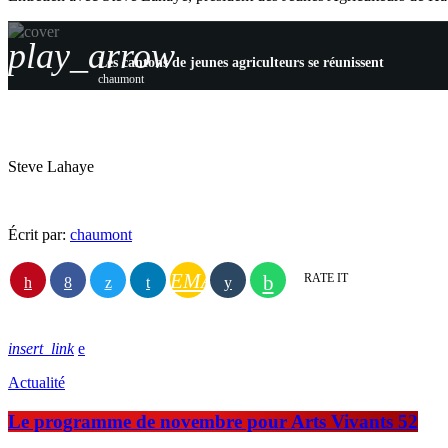
play_arrow
Les cantons de jeunes agriculteurs se réunissent
chaumont
Steve Lahaye
Écrit par:
chaumont
EMAIL
RATE IT
insert_link
Actualité
Le programme de novembre pour Arts Vivants 52