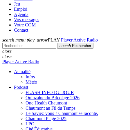
Jeu
Emploi
Agenda
Vos messages
Votre COM
Contact
search
menu
play_arrow
PLAY
Player Active Radio
search
Rechercher
close
close
Player Active Radio
Actualité
Infos
Météo
Podcast
FLASH INFO DU JOUR
Quinzaine du Bricolage 2026
One Health Chaumont
Chaumont au Fil du Temps
Le Saviez-vous ? Chaumont se raconte.
Chaumont Plage 2025
LPO
Cité Éducative