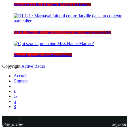
Réouverture du Bar de la Digue de Wassy, c’est bientôt !
R1 J21 : Marnaval fait nul contre Jarville dans un contexte particulier
Qui sera la prochaine Miss Haute-Marne ?
Copyright
Active Radio
Accueil
Contact
play_arrow
keyboar