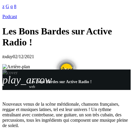
Podcast
Les Bons Bardes sur Active
Radio !
today
02/12/2021
email
share
play_arrow
Les Bons Bardes sur Active Radio !
web
Nouveaux venus de la scène méridionale, chansons françaises,
reggae et musiques latines, tel est leur univers ! Un rythme
entraînant avec contrebasse, une guitare, un son très cubain, des
percussions, tous les ingrédients qui composent une musique pleine
de soleil.