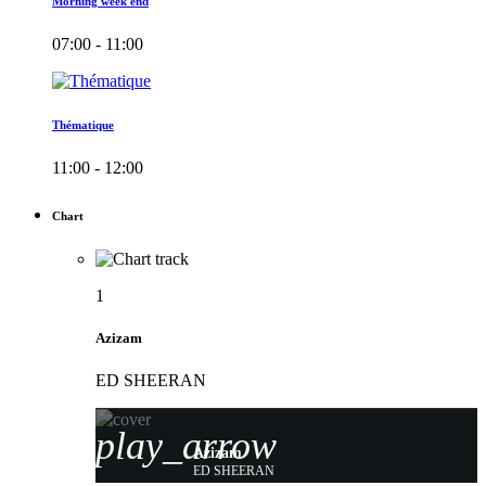
Morning week end
07:00 - 11:00
Thématique
11:00 - 12:00
Chart
1
Azizam
ED SHEERAN
play_arrow
Azizam
ED SHEERAN