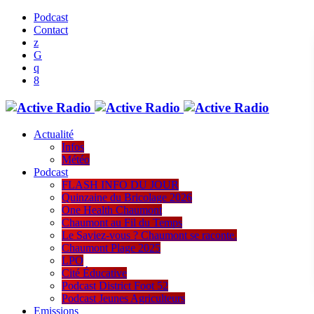
Podcast
Contact
Actualité
Infos
Météo
Podcast
FLASH INFO DU JOUR
Quinzaine du Bricolage 2026
One Health Chaumont
Chaumont au Fil du Temps
Le Saviez-vous ? Chaumont se raconte.
Chaumont Plage 2025
LPO
Cité Éducative
Podcast District Foot 52
Podcast Jeunes Agriculteurs
Emissions