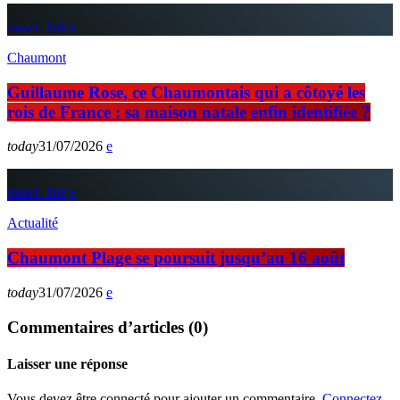
insert_link
Chaumont
Guillaume Rose, ce Chaumontais qui a côtoyé les
rois de France : sa maison natale enfin identifiée ?
today
31/07/2026
insert_link
Actualité
Chaumont Plage se poursuit jusqu’au 16 août
today
31/07/2026
Commentaires d’articles (0)
Laisser une réponse
Vous devez être connecté pour ajouter un commentaire.
Connectez-