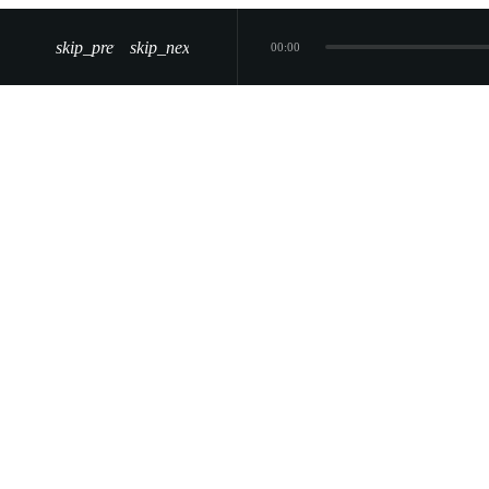
skip_previous
skip_next
00:00