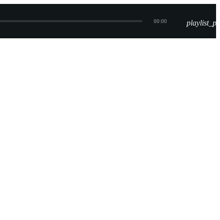
00:00
playlist_pl