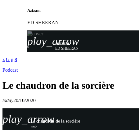
Azizam
ED SHEERAN
play_arrow
Azizam
ED SHEERAN
Podcast
Le chaudron de la sorcière
today
20/10/2020
play_arrow
Le chaudron de la sorcière
web