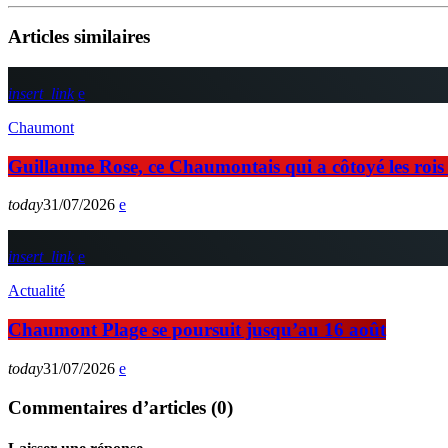
Articles similaires
insert_link
Chaumont
Guillaume Rose, ce Chaumontais qui a côtoyé les rois d
today
31/07/2026
insert_link
Actualité
Chaumont Plage se poursuit jusqu’au 16 août
today
31/07/2026
Commentaires d’articles (0)