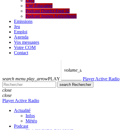
LPO
Cité Éducative
Podcast District Foot 52
Podcast Jeunes Agriculteurs
Emissions
Jeu
Emploi
Agenda
Vos messages
Votre COM
Contact
volume_up
search
menu
play_arrow
PLAY
Player Active Radio
search
Rechercher
close
close
Player Active Radio
Actualité
Infos
Météo
Podcast