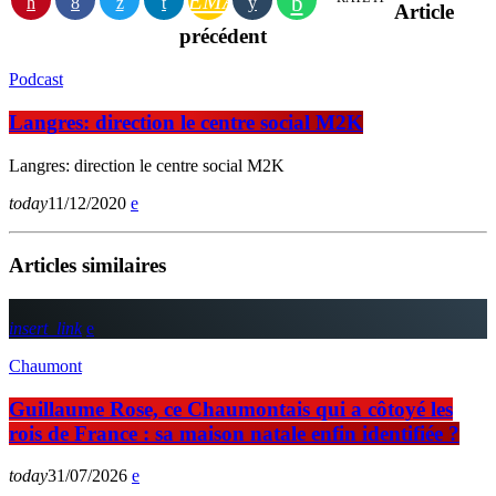
EMAIL
Article
précédent
Podcast
Langres: direction le centre social M2K
Langres: direction le centre social M2K
today
11/12/2020
Articles similaires
insert_link
Chaumont
Guillaume Rose, ce Chaumontais qui a côtoyé les
rois de France : sa maison natale enfin identifiée ?
today
31/07/2026