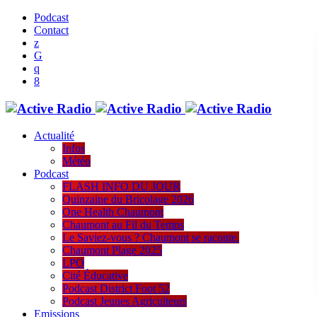
Podcast
Contact
Actualité
Infos
Météo
Podcast
FLASH INFO DU JOUR
Quinzaine du Bricolage 2026
One Health Chaumont
Chaumont au Fil du Temps
Le Saviez-vous ? Chaumont se raconte.
Chaumont Plage 2025
LPO
Cité Éducative
Podcast District Foot 52
Podcast Jeunes Agriculteurs
Emissions