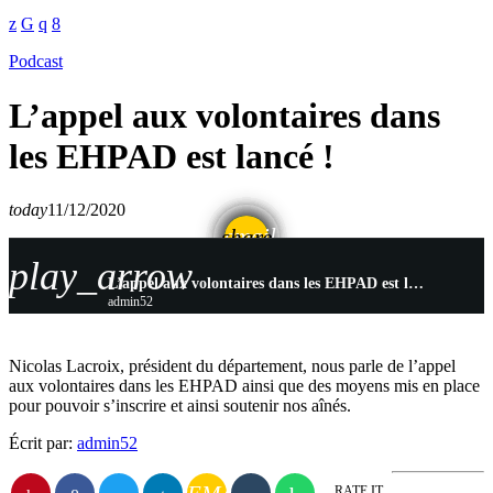
Podcast
L’appel aux volontaires dans
les EHPAD est lancé !
today
11/12/2020
email
share
play_arrow
L’appel aux volontaires dans les EHPAD est lancé !
admin52
Nicolas Lacroix, président du département, nous parle de l’appel
aux volontaires dans les EHPAD ainsi que des moyens mis en place
pour pouvoir s’inscrire et ainsi soutenir nos aînés.
Écrit par:
admin52
RATE IT