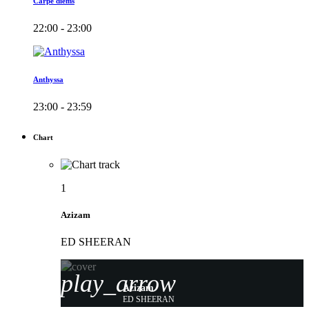
Carpe diems
22:00 - 23:00
Anthyssa
23:00 - 23:59
Chart
1
Azizam
ED SHEERAN
play_arrow
Azizam
ED SHEERAN