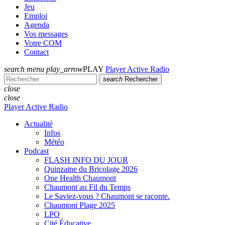
Jeu
Emploi
Agenda
Vos messages
Votre COM
Contact
search
menu
play_arrow
PLAY
Player Active Radio
search
Rechercher
close
close
Player Active Radio
Actualité
Infos
Météo
Podcast
FLASH INFO DU JOUR
Quinzaine du Bricolage 2026
One Health Chaumont
Chaumont au Fil du Temps
Le Saviez-vous ? Chaumont se raconte.
Chaumont Plage 2025
LPO
Cité Éducative