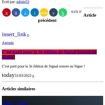
Écrit par:
admin52
email
RATE IT
Article
précédent
insert_link
Agenda
C’est parti pour la 3e édition de Signal Sonore au
Signe !
C'est parti pour la 3e édition de Signal sonore au Signe !
today
31/03/2022
Articles similaires
insert_link