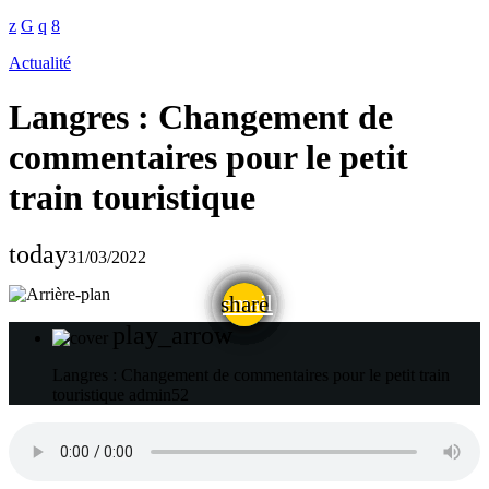
Actualité
Langres : Changement de
commentaires pour le petit
train touristique
today
31/03/2022
email
share
play_arrow
Langres : Changement de commentaires pour le petit train
touristique
admin52