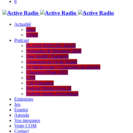
Actualité
Infos
Météo
Podcast
FLASH INFO DU JOUR
Quinzaine du Bricolage 2026
One Health Chaumont
Chaumont au Fil du Temps
Le Saviez-vous ? Chaumont se raconte.
Chaumont Plage 2025
LPO
Cité Éducative
Podcast District Foot 52
Podcast Jeunes Agriculteurs
Emissions
Jeu
Emploi
Agenda
Vos messages
Votre COM
Contact