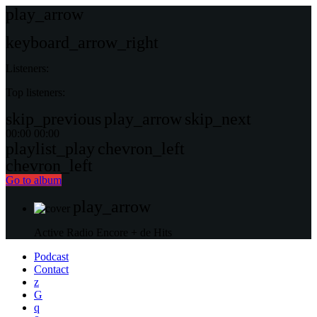
play_arrow
keyboard_arrow_right
Listeners:
Top listeners:
skip_previous
play_arrow
skip_next
00:00
00:00
playlist_play
chevron_left
chevron_left
Go to album
play_arrow
Active Radio
Encore + de Hits
Podcast
Contact