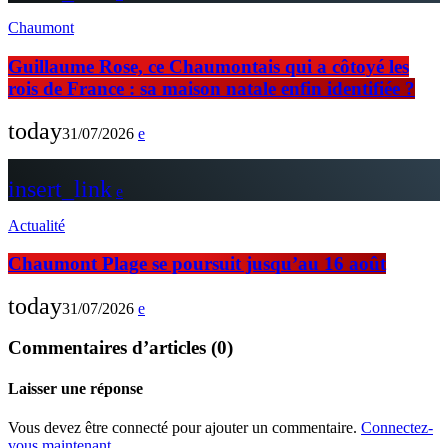
Chaumont
Guillaume Rose, ce Chaumontais qui a côtoyé les
rois de France : sa maison natale enfin identifiée ?
today
31/07/2026
insert_link
Actualité
Chaumont Plage se poursuit jusqu’au 16 août
today
31/07/2026
Commentaires d’articles (0)
Laisser une réponse
Vous devez être connecté pour ajouter un commentaire.
Connectez-
vous maintenant