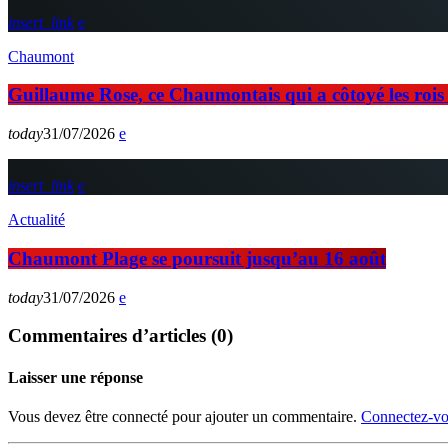
insert_link
Chaumont
Guillaume Rose, ce Chaumontais qui a côtoyé les rois d
today
31/07/2026
insert_link
Actualité
Chaumont Plage se poursuit jusqu’au 16 août
today
31/07/2026
Commentaires d’articles (0)
Laisser une réponse
Vous devez être connecté pour ajouter un commentaire.
Connectez-vo