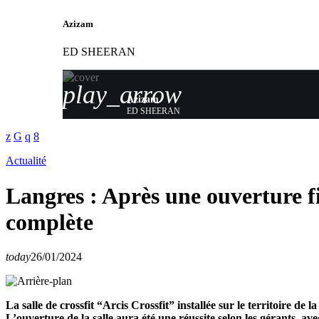
Azizam
ED SHEERAN
play_arrow
Azizam
ED SHEERAN
Actualité
Langres : Après une ouverture fi
complète
today
26/01/2024
La salle de crossfit “Arcis Crossfit” installée sur le territoire
L’ouverture de la salle aura été une réussite selon les gérants, a