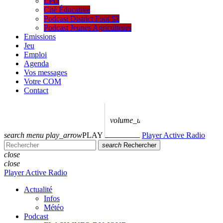
LPO
Cité Éducative
Podcast District Foot 52
Podcast Jeunes Agriculteurs
Emissions
Jeu
Emploi
Agenda
Vos messages
Votre COM
Contact
volume_up
search
menu
play_arrow
PLAY
Player Active Radio
search
Rechercher
close
close
Player Active Radio
Actualité
Infos
Météo
Podcast