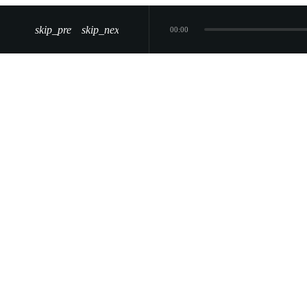
skip_previous
skip_next
00:00