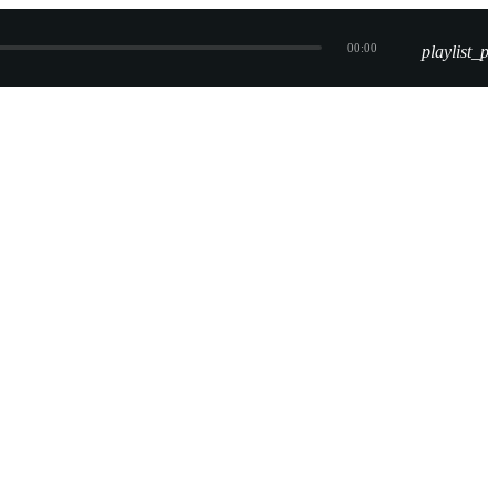
00:00
playlist_pl