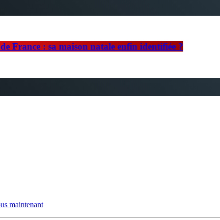
e France : sa maison natale enfin identifiée ?
us maintenant