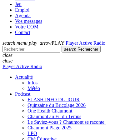
Jeu
Emploi
Agenda
Vos messages
Votre COM
Contact
search
menu
play_arrow
PLAY
Player Active Radio
search
Rechercher
close
close
Player Active Radio
Actualité
Infos
Météo
Podcast
FLASH INFO DU JOUR
Quinzaine du Bricolage 2026
One Health Chaumont
Chaumont au Fil du Temps
Le Saviez-vous ? Chaumont se raconte.
Chaumont Plage 2025
LPO
Cité Éducative