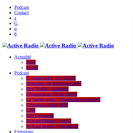
Podcast
Contact
Actualité
Infos
Météo
Podcast
FLASH INFO DU JOUR
Quinzaine du Bricolage 2026
One Health Chaumont
Chaumont au Fil du Temps
Le Saviez-vous ? Chaumont se raconte.
Chaumont Plage 2025
LPO
Cité Éducative
Podcast District Foot 52
Podcast Jeunes Agriculteurs
Emissions