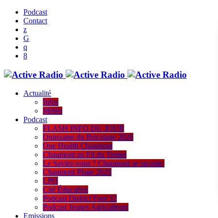
Podcast
Contact
Actualité
Infos
Météo
Podcast
FLASH INFO DU JOUR
Quinzaine du Bricolage 2026
One Health Chaumont
Chaumont au Fil du Temps
Le Saviez-vous ? Chaumont se raconte.
Chaumont Plage 2025
LPO
Cité Éducative
Podcast District Foot 52
Podcast Jeunes Agriculteurs
Emissions