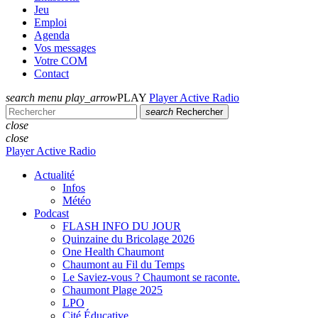
Jeu
Emploi
Agenda
Vos messages
Votre COM
Contact
search
menu
play_arrow
PLAY
Player Active Radio
search
Rechercher
close
close
Player Active Radio
Actualité
Infos
Météo
Podcast
FLASH INFO DU JOUR
Quinzaine du Bricolage 2026
One Health Chaumont
Chaumont au Fil du Temps
Le Saviez-vous ? Chaumont se raconte.
Chaumont Plage 2025
LPO
Cité Éducative