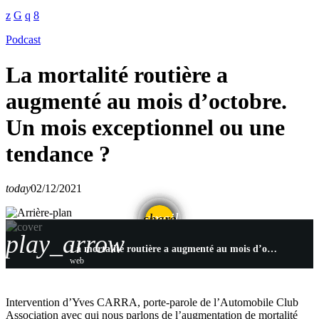
Podcast
La mortalité routière a
augmenté au mois d’octobre.
Un mois exceptionnel ou une
tendance ?
today
02/12/2021
email
share
play_arrow
La mortalité routière a augmenté au mois d’octobre. Un mois exceptionnel ou une tendance ?
web
Intervention d’Yves CARRA, porte-parole de l’Automobile Club
Association avec qui nous parlons de l’augmentation de mortalité