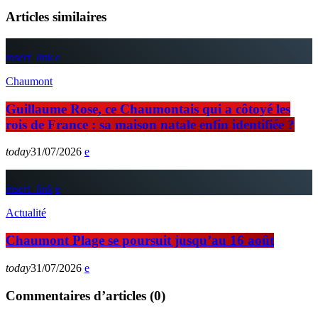
Articles similaires
insert_link
Chaumont
Guillaume Rose, ce Chaumontais qui a côtoyé les
rois de France : sa maison natale enfin identifiée ?
today
31/07/2026
insert_link
Actualité
Chaumont Plage se poursuit jusqu’au 16 août
today
31/07/2026
Commentaires d’articles (0)