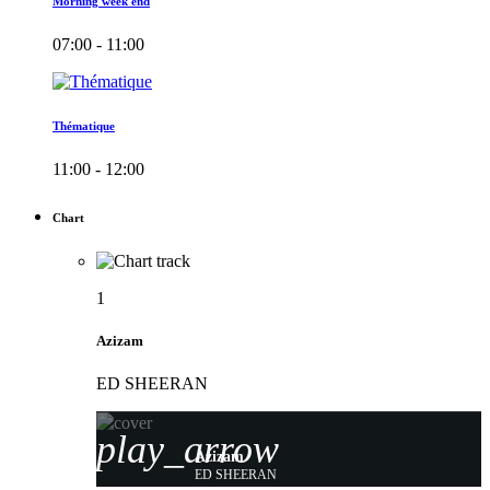
Morning week end
07:00 - 11:00
Thématique
11:00 - 12:00
Chart
1
Azizam
ED SHEERAN
play_arrow
Azizam
ED SHEERAN