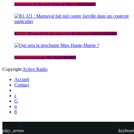
Réouverture du Bar de la Digue de Wassy, c’est bientôt !
R1 J21 : Marnaval fait nul contre Jarville dans un contexte particulier
Qui sera la prochaine Miss Haute-Marne ?
Copyright
Active Radio
Accueil
Contact
play_arrow
keyboar