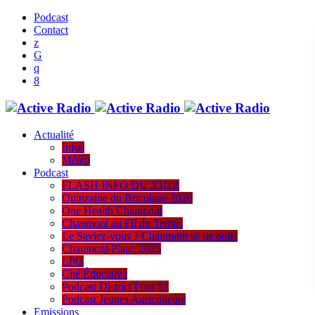
Podcast
Contact
Actualité
Infos
Météo
Podcast
FLASH INFO DU JOUR
Quinzaine du Bricolage 2026
One Health Chaumont
Chaumont au Fil du Temps
Le Saviez-vous ? Chaumont se raconte.
Chaumont Plage 2025
LPO
Cité Éducative
Podcast District Foot 52
Podcast Jeunes Agriculteurs
Emissions