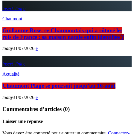
insert_link
Chaumont
Guillaume Rose, ce Chaumontais qui a côtoyé les
rois de France : sa maison natale enfin identifiée ?
today
31/07/2026
insert_link
Actualité
Chaumont Plage se poursuit jusqu’au 16 août
today
31/07/2026
Commentaires d’articles (0)
Laisser une réponse
Vous devez être connecté pour ajouter un commentaire.
Connectez-