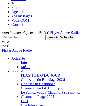
Jeu
Emploi
Agenda
Vos messages
Votre COM
Contact
search
menu
play_arrow
PLAY
Player Active Radio
search
Rechercher
close
close
Player Active Radio
Actualité
Infos
Météo
Podcast
FLASH INFO DU JOUR
Quinzaine du Bricolage 2026
One Health Chaumont
Chaumont au Fil du Temps
Le Saviez-vous ? Chaumont se raconte.
Chaumont Plage 2025
LPO
Cité Éducative