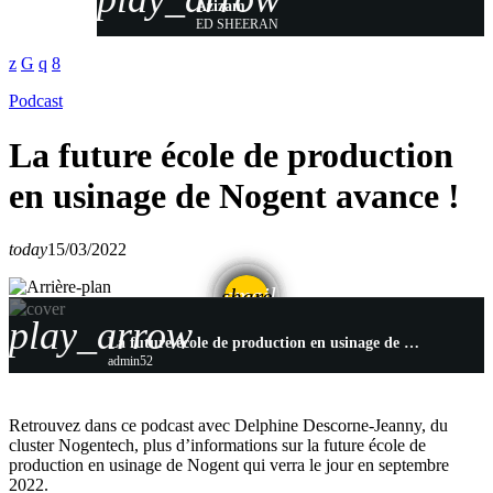
Azizam
ED SHEERAN
Podcast
La future école de production
en usinage de Nogent avance !
today
15/03/2022
email
share
play_arrow
La future école de production en usinage de Nogent avance !
admin52
Retrouvez dans ce podcast avec Delphine Descorne-Jeanny, du
cluster Nogentech, plus d’informations sur la future école de
production en usinage de Nogent qui verra le jour en septembre
2022.