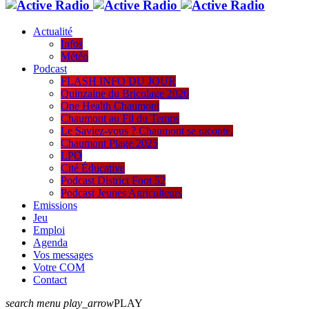
Actualité
Infos
Météo
Podcast
FLASH INFO DU JOUR
Quinzaine du Bricolage 2026
One Health Chaumont
Chaumont au Fil du Temps
Le Saviez-vous ? Chaumont se raconte.
Chaumont Plage 2025
LPO
Cité Éducative
Podcast District Foot 52
Podcast Jeunes Agriculteurs
Emissions
Jeu
Emploi
Agenda
Vos messages
Votre COM
Contact
search
menu
play_arrow
PLAY