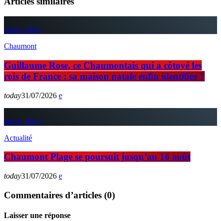
Articles similaires
insert_link
Chaumont
Guillaume Rose, ce Chaumontais qui a côtoyé les
rois de France : sa maison natale enfin identifiée ?
today
31/07/2026
insert_link
Actualité
Chaumont Plage se poursuit jusqu’au 16 août
today
31/07/2026
Commentaires d’articles (0)
Laisser une réponse