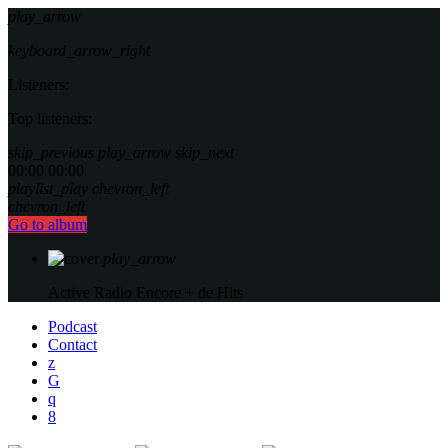
play_arrow
keyboard_arrow_right
Listeners:
Top listeners:
skip_previous
play_arrow
skip_next
00:00
00:00
playlist_play
chevron_left
chevron_left
Go to album
play_arrow
Active Radio
Encore + de Hits
Podcast
Contact