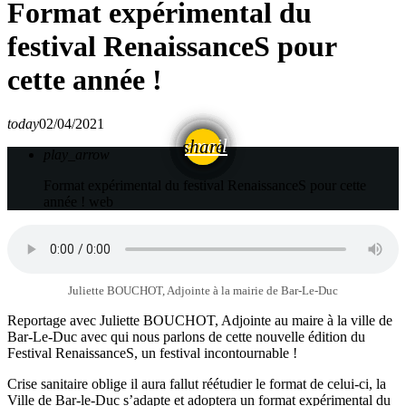
Format expérimental du
festival RenaissanceS pour
cette année !
today
02/04/2021
email
share
play_arrow
Format expérimental du festival RenaissanceS pour cette
année !
web
Juliette BOUCHOT, Adjointe à la mairie de Bar-Le-Duc
Reportage avec Juliette BOUCHOT, Adjointe au maire à la ville de
Bar-Le-Duc avec qui nous parlons de cette nouvelle édition du
Festival RenaissanceS, un festival incontournable !
Crise sanitaire oblige il aura fallut réétudier le format de celui-ci, la
Ville de Bar-le-Duc s’adapte et adoptera un format expérimental du