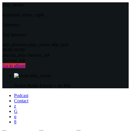
play_arrow
keyboard_arrow_right
Listeners:
Top listeners:
skip_previous
play_arrow
skip_next
00:00
00:00
playlist_play
chevron_left
chevron_left
Go to album
play_arrow
Active Radio
Encore + de Hits
Podcast
Contact