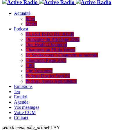
Actualité
Infos
Météo
Podcast
FLASH INFO DU JOUR
Quinzaine du Bricolage 2026
One Health Chaumont
Chaumont au Fil du Temps
Le Saviez-vous ? Chaumont se raconte.
Chaumont Plage 2025
LPO
Cité Éducative
Podcast District Foot 52
Podcast Jeunes Agriculteurs
Emissions
Jeu
Emploi
Agenda
Vos messages
Votre COM
Contact
search
menu
play_arrow
PLAY