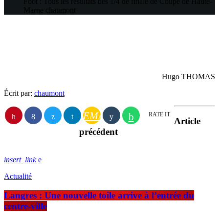
Foot : Tous les résultats des 1/4 de finale de Coupe de Haute-
Marne
chaumont
Hugo THOMAS
Écrit par:
chaumont
EMAIL
RATE IT
Article
précédent
insert_link
Actualité
Langres : Une nouvelle toile arrive à l’entrée du
centre-ville