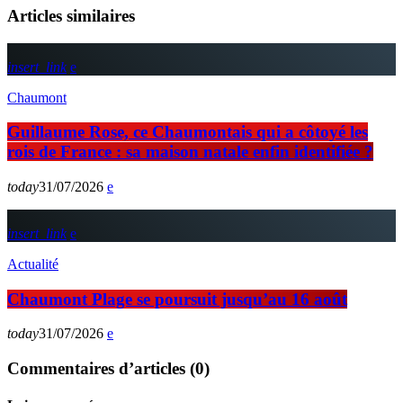
Articles similaires
insert_link
Chaumont
Guillaume Rose, ce Chaumontais qui a côtoyé les
rois de France : sa maison natale enfin identifiée ?
today
31/07/2026
insert_link
Actualité
Chaumont Plage se poursuit jusqu’au 16 août
today
31/07/2026
Commentaires d’articles (0)