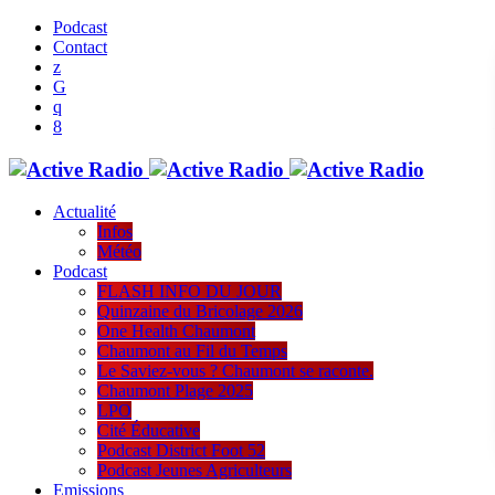
Podcast
Contact
Actualité
Infos
Météo
Podcast
FLASH INFO DU JOUR
Quinzaine du Bricolage 2026
One Health Chaumont
Chaumont au Fil du Temps
Le Saviez-vous ? Chaumont se raconte.
Chaumont Plage 2025
LPO
Cité Éducative
Podcast District Foot 52
Podcast Jeunes Agriculteurs
Emissions