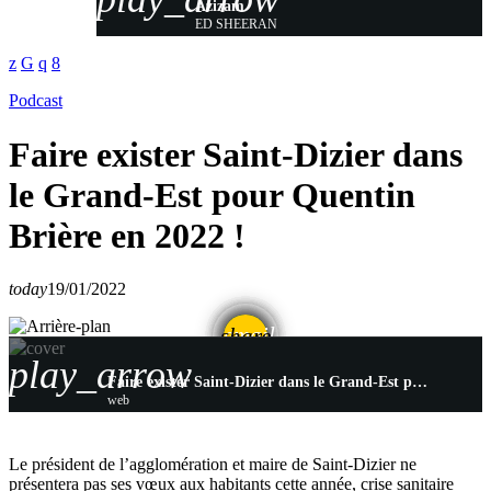
Azizam
ED SHEERAN
Podcast
Faire exister Saint-Dizier dans
le Grand-Est pour Quentin
Brière en 2022 !
today
19/01/2022
email
share
play_arrow
Faire exister Saint-Dizier dans le Grand-Est pour Quentin Brière en 2022 !
web
Le président de l’agglomération et maire de Saint-Dizier ne
présentera pas ses vœux aux habitants cette année, crise sanitaire