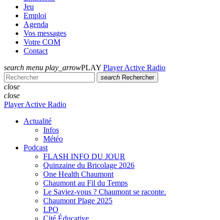
Jeu
Emploi
Agenda
Vos messages
Votre COM
Contact
search
menu
play_arrow
PLAY
Player Active Radio
search
Rechercher
close
close
Player Active Radio
Actualité
Infos
Météo
Podcast
FLASH INFO DU JOUR
Quinzaine du Bricolage 2026
One Health Chaumont
Chaumont au Fil du Temps
Le Saviez-vous ? Chaumont se raconte.
Chaumont Plage 2025
LPO
Cité Éducative