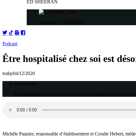
ED SHEERAN
play_arrow
Azizam
ED SHEERAN
Podcast
Être hospitalisé chez soi est d
today
04/12/2020
play_arrow
Être hospitalisé chez soi est désormais possible avec le HAD
Michèle Paquier, responsable d’établissement et Coralie Hebert, méde