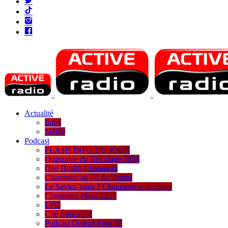
Actualité
Infos
Météo
Podcast
FLASH INFO DU JOUR
Quinzaine du Bricolage 2026
One Health Chaumont
Chaumont au Fil du Temps
Le Saviez-vous ? Chaumont se raconte.
Chaumont Plage 2025
LPO
Cité Éducative
Podcast District Foot 52