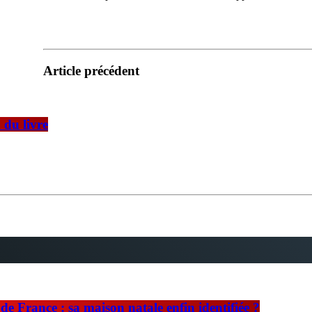
Article précédent
 du livre
e France : sa maison natale enfin identifiée ?