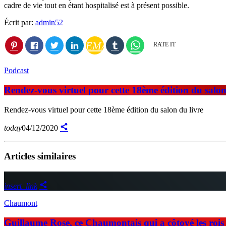
cadre de vie tout en étant hospitalisé est à présent possible.
Écrit par:
admin52
EMAIL
RATE IT
Podcast
Rendez-vous virtuel pour cette 18ème édition du salon
Rendez-vous virtuel pour cette 18ème édition du salon du livre
today
04/12/2020
Articles similaires
insert_link
Chaumont
Guillaume Rose, ce Chaumontais qui a côtoyé les rois d