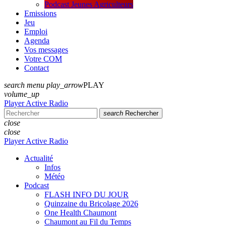
Podcast Jeunes Agriculteurs
Emissions
Jeu
Emploi
Agenda
Vos messages
Votre COM
Contact
search
menu
play_arrow
PLAY
volume_up
Player Active Radio
search
Rechercher
close
close
Player Active Radio
Actualité
Infos
Météo
Podcast
FLASH INFO DU JOUR
Quinzaine du Bricolage 2026
One Health Chaumont
Chaumont au Fil du Temps