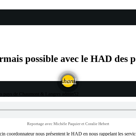
ésormais possible avec le HAD de
email
share
 des pays de Chaumont & Langres
admin52
Reportage avec Michèle Paquier et Coralie Hebert
cin coordonnateur nous présentent le HAD en nous rappelant les service