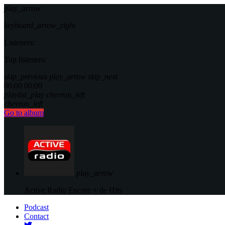
play_arrow
keyboard_arrow_right
Listeners:
Top listeners:
skip_previous
play_arrow
skip_next
00:00
00:00
playlist_play
chevron_left
chevron_left
Go to album
play_arrow
Active Radio
Encore + de Hits
Podcast
Contact