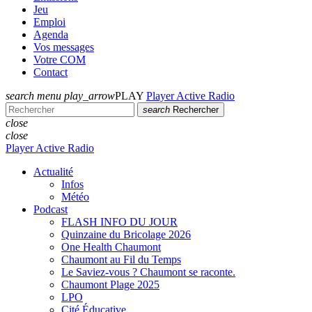
Jeu
Emploi
Agenda
Vos messages
Votre COM
Contact
search
menu
play_arrow
PLAY
Player Active Radio
search
Rechercher
close
close
Player Active Radio
Actualité
Infos
Météo
Podcast
FLASH INFO DU JOUR
Quinzaine du Bricolage 2026
One Health Chaumont
Chaumont au Fil du Temps
Le Saviez-vous ? Chaumont se raconte.
Chaumont Plage 2025
LPO
Cité Éducative