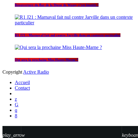
Réouverture du Bar de la Digue de Wassy, c’est bientôt !
R1 J21 : Marnaval fait nul contre Jarville dans un contexte particulier
Qui sera la prochaine Miss Haute-Marne ?
Copyright
Active Radio
Accueil
Contact
play_arrow
keyboar