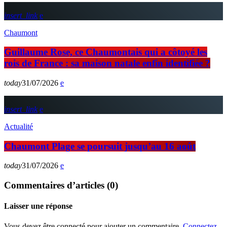
insert_link
Chaumont
Guillaume Rose, ce Chaumontais qui a côtoyé les
rois de France : sa maison natale enfin identifiée ?
today
31/07/2026
insert_link
Actualité
Chaumont Plage se poursuit jusqu’au 16 août
today
31/07/2026
Commentaires d’articles (0)
Laisser une réponse
Vous devez être connecté pour ajouter un commentaire.
Connectez-