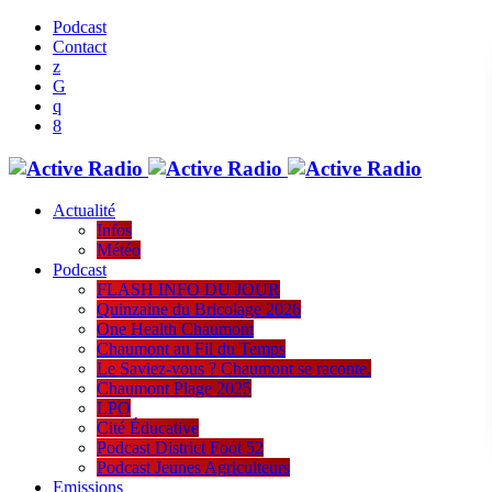
Podcast
Contact
Actualité
Infos
Météo
Podcast
FLASH INFO DU JOUR
Quinzaine du Bricolage 2026
One Health Chaumont
Chaumont au Fil du Temps
Le Saviez-vous ? Chaumont se raconte.
Chaumont Plage 2025
LPO
Cité Éducative
Podcast District Foot 52
Podcast Jeunes Agriculteurs
Emissions