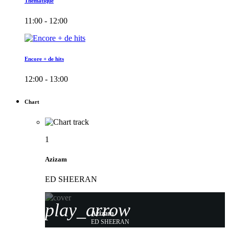
Thématique
11:00 - 12:00
Encore + de hits
12:00 - 13:00
Chart
1
Azizam
ED SHEERAN
play_arrow
Azizam
ED SHEERAN