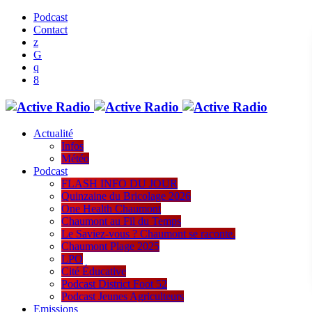
Podcast
Contact
Actualité
Infos
Météo
Podcast
FLASH INFO DU JOUR
Quinzaine du Bricolage 2026
One Health Chaumont
Chaumont au Fil du Temps
Le Saviez-vous ? Chaumont se raconte.
Chaumont Plage 2025
LPO
Cité Éducative
Podcast District Foot 52
Podcast Jeunes Agriculteurs
Emissions