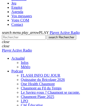
Jeu
Emploi
Agenda
Vos messages
Votre COM
Contact
search
menu
play_arrow
PLAY
Player Active Radio
search
Rechercher
close
close
Player Active Radio
Actualité
Infos
Météo
Podcast
FLASH INFO DU JOUR
Quinzaine du Bricolage 2026
One Health Chaumont
Chaumont au Fil du Temps
Le Saviez-vous ? Chaumont se raconte.
Chaumont Plage 2025
LPO
Cité Éducative