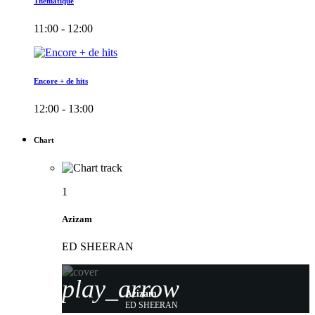
Thématique
11:00 - 12:00
Encore + de hits
12:00 - 13:00
Chart
1
Azizam
ED SHEERAN
play_arrow
Azizam
ED SHEERAN