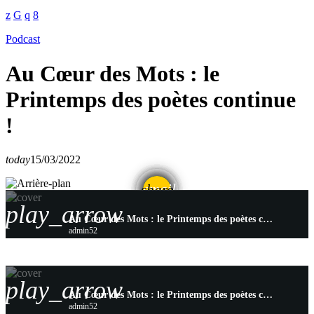
Podcast
Au Cœur des Mots : le
Printemps des poètes continue
!
today
15/03/2022
email
share
play_arrow
Au Cœur des Mots : le Printemps des poètes continue !
admin52
play_arrow
Au Cœur des Mots : le Printemps des poètes continue !
admin52