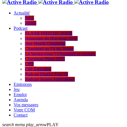
Actualité
Infos
Météo
Podcast
FLASH INFO DU JOUR
Quinzaine du Bricolage 2026
One Health Chaumont
Chaumont au Fil du Temps
Le Saviez-vous ? Chaumont se raconte.
Chaumont Plage 2025
LPO
Cité Éducative
Podcast District Foot 52
Podcast Jeunes Agriculteurs
Emissions
Jeu
Emploi
Agenda
Vos messages
Votre COM
Contact
search
menu
play_arrow
PLAY