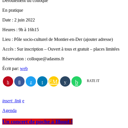
Déroulement du colloque
En pratique
Date : 2 juin 2022
Heures : 9h à 16h15
Lieu : Pôle socio-culturel de Montier-en-Der (ajouter adresse)
Accès : Sur inscription – Ouvert à tous et gratuit – places limitées
Réservation : colloque@adasms.fr
Écrit par:
web
EMAIL
RATE IT
insert_link
Agenda
Un concert de poche à Illoud !