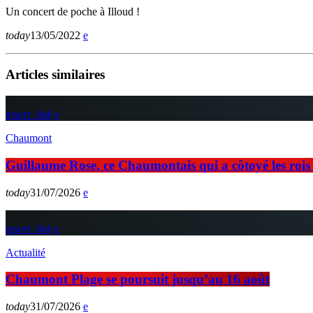
Un concert de poche à Illoud !
today
13/05/2022
Articles similaires
insert_link
Chaumont
Guillaume Rose, ce Chaumontais qui a côtoyé les rois d
today
31/07/2026
insert_link
Actualité
Chaumont Plage se poursuit jusqu’au 16 août
today
31/07/2026