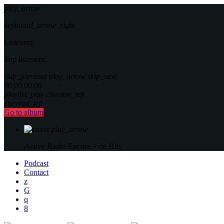
play_arrow
keyboard_arrow_right
Listeners:
Top listeners:
skip_previous
play_arrow
skip_next
00:00
00:00
playlist_play
chevron_left
chevron_left
Go to album
play_arrow
Active Radio
Encore + de Hits
Podcast
Contact