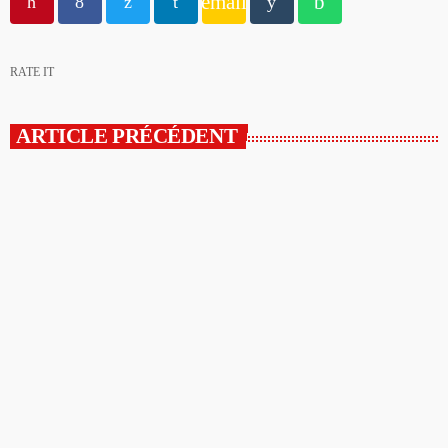
email
RATE IT
ARTICLE PRÉCÉDENT
UNCATEGORIZED
Living in New York as a musician of the
Opera’s Grand Theatre
https://www.youtube.com/watch?v=tfh8ynYS7X4 Multiple studies
link music study to academic achievement. But what is it about serious
music training that seems to correlate with outsize success in other
fields? The connection isn’t a coincidence. I know because I asked. I
put the question to top-flight professionals in industries from tech to
finance to media, all of whom had serious (if often little-known) past
lives as musicians. Almost all made a connection between their music
training and their professional achievements. The phenomenon