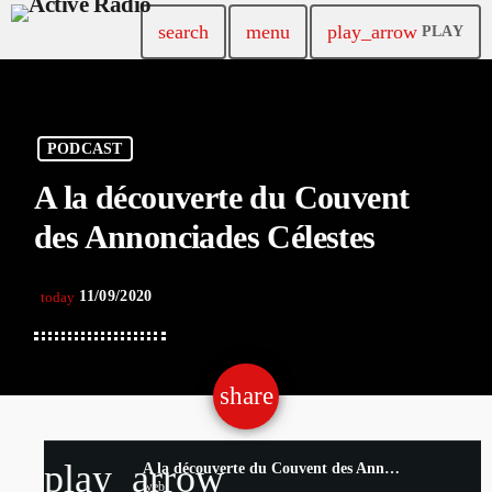
search
menu
play_arrow
PLAY
PODCAST
A la découverte du Couvent
des Annonciades Célestes
11/09/2020
today
share
email
play_arrow
A la découverte du Couvent des Annonciades Célestes
web