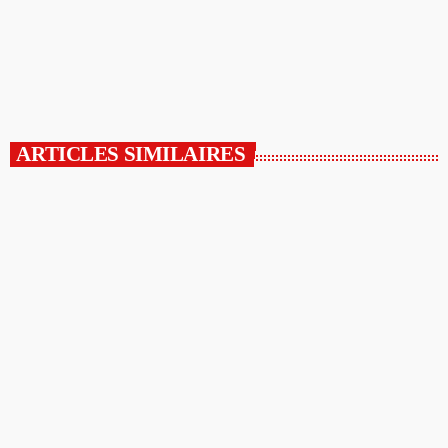
extends […]
today
26/03/2020
4
ARTICLES SIMILAIRES
insert_link